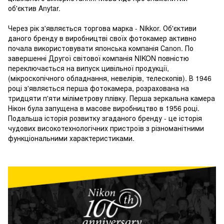
об'єктив Anytar.
Через рік з'являється торгова марка - Nikkor. Об'єктиви
даного бренду в виробництві своїх фотокамер активно
почала використовувати японська компанія Сanon. По
завершенні Другої світової компанія NIKON повністю
переключається на випуск цивільної продукції,
(мікроскопічного обладнання, невелірів, телескопів). В 1946
році з'являється перша фотокамера, розрахована на
тридцяти п'яти міліметрову плівку. Перша зеркальна камера
Нікон була запущена в масове виробництво в 1956 році.
Подальша історія розвитку згаданого бренду - це історія
чудових високотехнологічних пристроїв з різноманітними
функціональними характеристиками.