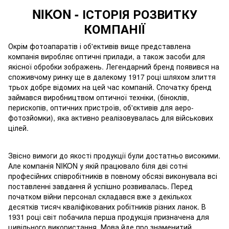
NIKON - ІСТОРІЯ РОЗВИТКУ
КОМПАНІЇ
Окрім фотоапаратів і об'ективів вище представлена
компанія виробляє оптичні прилади, а також засоби для
якісної обробки зображень. Легендарний бренд появився на
споживчому ринку ще в далекому 1917 році шляхом злиття
трьох добре відомих на цей час компаній. Спочатку бренд
займався виробництвом оптичної техніки, (біноклів,
перископів, оптичних пристроїв, об'єктивів для аеро-
фотозйомки), яка активно реалізовувалась для військових
цілей.
Звісно вимоги до якості продукції були достатньо високими.
Але компанія NIKON у якій працювало біля дві сотні
професійних співробітників в повному обсязі виконувала всі
поставленні завдання й успішно розвивалась. Перед
початком війни персонал складався вже з декількох
десятків тисяч кваліфікованих робітників різних ланок. В
1931 році світ побачила перша продукція призначена для
цивільного використання. Мова йде про знаменитий