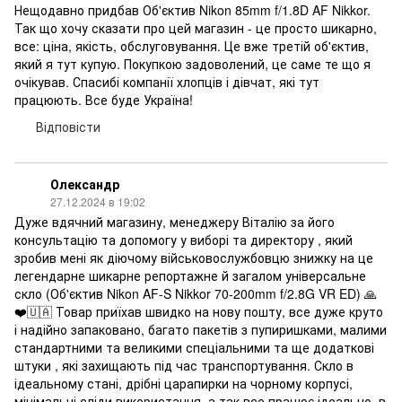
Нещодавно придбав Об'єктив Nikon 85mm f/1.8D AF Nikkor.
Так що хочу сказати про цей магазин - це просто шикарно,
все: ціна, якість, обслуговування. Це вже третій об'єктив,
який я тут купую. Покупкою задоволений, це саме те що я
очікував. Спасибі компанії хлопців і дівчат, які тут
працюють. Все буде Україна!
Відповісти
Олександр
27.12.2024 в 19:02
Дуже вдячний магазину, менеджеру Віталію за його
консультацію та допомогу у виборі та директору , який
зробив мені як діючому військовослужбовцю знижку на це
легендарне шикарне репортажне й загалом універсальне
скло (Об'єктив Nikon AF-S Nikkor 70-200mm f/2.8G VR ED) 🙏
❤️🇺🇦 Товар приїхав швидко на нову пошту, все дуже круто
і надійно запаковано, багато пакетів з пупиришками, малими
стандартними та великими спеціальними та ще додаткові
штуки , які захищають під час транспортування. Скло в
ідеальному стані, дрібні царапирки на чорному корпусі,
мінімальні сліди використання, а так все працює ідеально, в