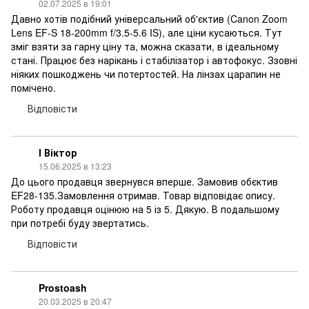
02.07.2025 в 19:01
Давно хотів подібний універсальний об'єктив (Canon Zoom
Lens EF-S 18-200mm f/3.5-5.6 IS), але ціни кусаються. Тут
зміг взяти за гарну ціну та, можна сказати, в ідеальному
стані. Працює без нарікань і стабілізатор і автофокус. Ззовні
ніяких пошкоджень чи потертостей. На лінзах царапин не
помічено.
Відповісти
І Віктор
15.06.2025 в 13:23
До цього продавця звернувся вперше. Замовив обєктив
EF28-135.Замовлення отримав. Товар відповідає опису.
Роботу продавця оцінюю на 5 із 5. Дякую. В подальшому
при потребі буду звертатись.
Відповісти
Prostoash
20.03.2025 в 20:47