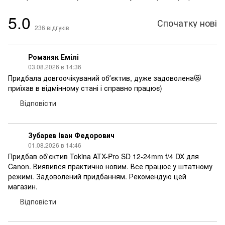
5.0
Спочатку нові
236
відгуків
Романяк Емілі
03.08.2026 в 14:36
Придбала довгоочікуваний обʼєктив, дуже задоволена😻
приїхав в відмінному стані і справно працює)
Відповісти
Зубарев Іван Федорович
01.08.2026 в 14:46
Придбав об'єктив Tokina ATX-Pro SD 12-24mm f/4 DX для
Canon. Виявився практично новим. Все працює у штатному
режимі. Задоволений придбанням. Рекомендую цей
магазин.
Відповісти