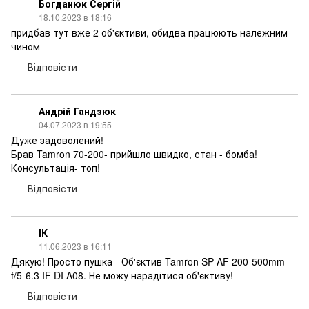
Богданюк Сергій
18.10.2023 в 18:16
придбав тут вже 2 об'єктиви, обидва працюють належним
чином
Відповісти
Андрій Гандзюк
04.07.2023 в 19:55
Дуже задоволений!
Брав Tamron 70-200- прийшло швидко, стан - бомба!
Консультація- топ!
Відповісти
ІК
11.06.2023 в 16:11
Дякую! Просто пушка - Об'єктив Tamron SP AF 200-500mm
f/5-6.3 IF DI A08. Не можу нарадітися об'єктиву!
Відповісти