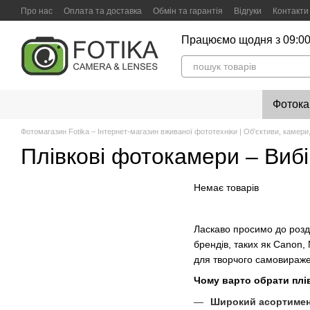
Перейти до основного контенту
Про нас
Оплата та доставка
Обмін та гарантія
Відгуки
Контакти
Працюємо щодня з 09:00
Фоток
Фотомагазин Fotika – Інтернет-магазин вживаної фототехніки | Об'єктиви, камери,
Плівкові фотокамери – Виб
Немає товарів
Ласкаво просимо до розд
брендів, таких як Canon, 
для творчого самовираж
Чому варто обрати пл
Широкий асортиме