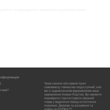
датність та відповідність заявленим характеристикам.
ибору плівкової камери, а також поради щодо використання
е кожен кадр має свою унікальність і характер. Вони ідеально
.
 відкрийте для себе магію плівкової фотографії!
 інформація
6
Через воєнні обставини пункт
самовивозу тимчасово недоступний, але
и вам?
ми із задоволенням відправляємо ваші
замовлення Новою Поштою. Ви зможете
перевірити і протестувати обраний
товар у відділенні перед остаточною
покупкою. Дякуємо за розуміння та
довіру до FOTIKA™!