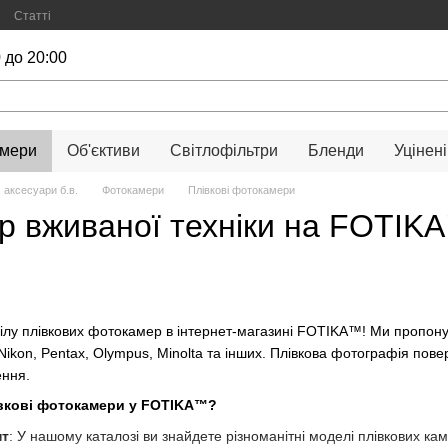
Статті
 до 20:00
амери
Об'єктиви
Світлофільтри
Бленди
Уцінені
 аксесуари б.в.
Фотокамери
Плівкові фотокамери
ір вживаної техніки на FOTIK
ілу плівкових фотокамер в інтернет-магазині FOTIKA™! Ми пропонує
Nikon, Pentax, Olympus, Minolta та інших. Плівкова фотографія повер
ення.
івкові фотокамери у FOTIKA™?
нт
: У нашому каталозі ви знайдете різноманітні моделі плівкових ка