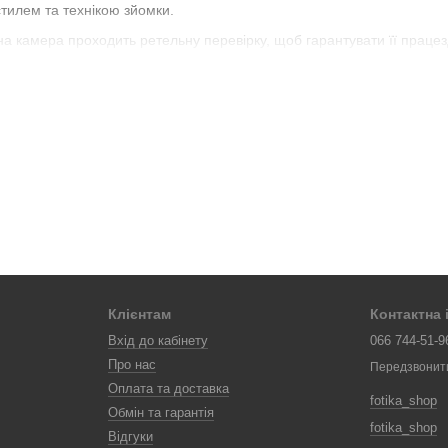
стилем та технікою зйомки.
на камера проходить ретельну перевірку, щоб гарантувати її працез
ції
: Наша команда фахівців завжди готова надати рекомендації з в
бражень.
FOTIKA™ – це можливість зануритися у світ класичної фотографії, д
оектів, арт-фотографії та просто для любителів старовинного стилю
ридбати якісну плівкову фотокамеру на FOTIKA™. Замовляйте зараз і
Клієнтам
Контактна
Вхід до кабінету
066 744-51-9
Про нас
Передзвонит
Оплата та доставка
fotika_shop
Обмін та гарантія
fotika_shop
Відгуки