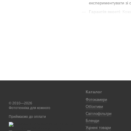
експериментувати зі 
Гарантія якості
: Кож
Експертні консульта
плівки та обробки зо
Плівкові фотокамери від 
підходять для творчих пр
Не упустіть можливість п
Каталог
Фотокамери
© 2010—2026
Об'єктиви
Фототехніка для кожного
Світлофільтри
Приймаємо до оплати
Бленди
Уцінені товари