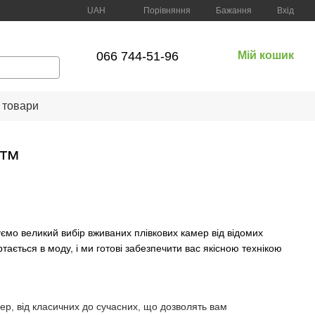
Порівняння
UAH
Бажання
Вхід
066 744-51-96
Мій кошик
 товари
A™
мо великий вибір вживаних плівкових камер від відомих
тається в моду, і ми готові забезпечити вас якісною технікою
мер, від класичних до сучасних, що дозволять вам