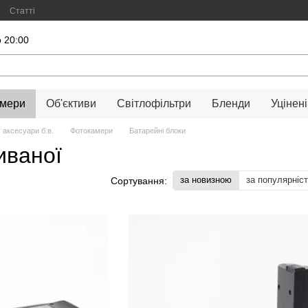
Статті
 20:00
амери
Об'єктиви
Світлофільтри
Бленди
Уцінені
 аксесуари б.в.
Фотокамери
Батарейні блоки
иваної
за новизною
за популярніс
Сортування: