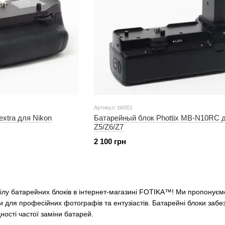
Артикул: bb001
xtra для Nikon
Батарейный блок Phottix MB-N10RC д
Z5/Z6/Z7
2 100 грн
ілу батарейних блоків в інтернет-магазині FOTIKA™! Ми пропонуємо
 для професійних фотографів та ентузіастів. Батарейні блоки забе
ності частої заміни батарей.