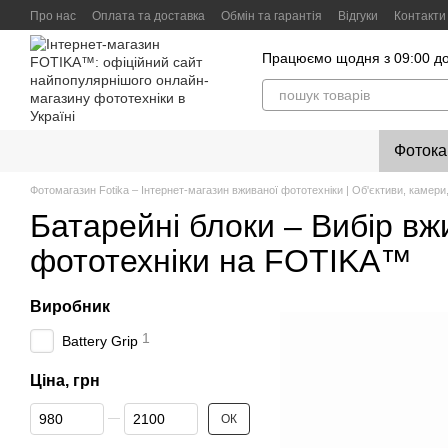
Перейти до основного контенту
Про нас
Оплата та доставка
Обмін та гарантія
Відгуки
Контакти
Працюємо щодня з 09:00 до
Фоток
Фотомагазин Fotika – Інтернет-магазин вживаної фототехніки | Об'єктиви, камери,
Батарейні блоки – Вибір вж
фототехніки на FOTIKA™
Виробник
1
Battery Grip
Ціна, грн
Від Ціна, грн
До Ціна, грн
ОК