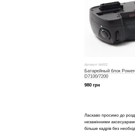
Артикул: bb002
Батарейный блок Powere
D7100/7200
980 грн
Ласкаво просимо до розд
незамінними аксесуарами
більше кадрів без необхід