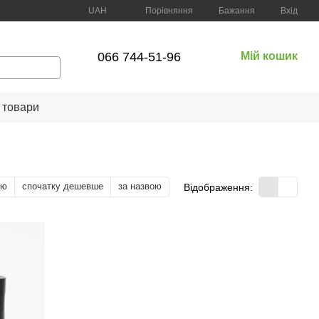
Порівняння
UAH
Бажання
Вхід
066 744-51-96
Мій кошик
 товари
тю
спочатку дешевше
за назвою
Відображення: