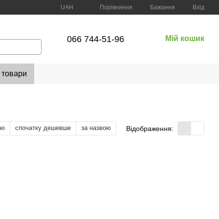
Порівняння
UAH
Бажання
Вхід
066 744-51-96
Мій кошик
 товари
тю
спочатку дешевше
за назвою
Відображення: