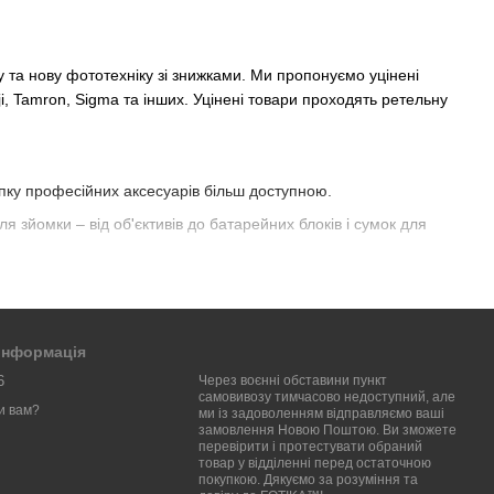
ну та нову фототехніку зі знижками. Ми пропонуємо уцінені
ji, Tamron, Sigma та інших. Уцінені товари проходять ретельну
пку професійних аксесуарів більш доступною.
ля зйомки – від об'єктивів до батарейних блоків і сумок для
неного товару. Всі товари, представлені у цьому розділі,
и якістю. У FOTIKA™ ви можете знайти все необхідне для
 інформація
6
Через воєнні обставини пункт
а вас у розділі уцінених товарів на FOTIKA™!
самовивозу тимчасово недоступний, але
и вам?
ми із задоволенням відправляємо ваші
замовлення Новою Поштою. Ви зможете
перевірити і протестувати обраний
товар у відділенні перед остаточною
покупкою. Дякуємо за розуміння та