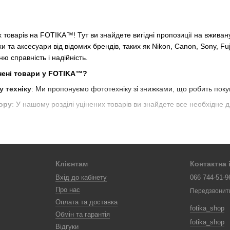
их товарів на FOTIKA™! Тут ви знайдете вигідні пропозиції на вжива
и та аксесуари від відомих брендів, таких як Nikon, Canon, Sony, Fu
ню справність і надійність.
нені товари у FOTIKA™?
у техніку
: Ми пропонуємо фототехніку зі знижками, що робить поку
бору
: У нашому розділі уцінених товарів ви знайдете все необхідне д
Незважаючи на знижені ціни, ми гарантуємо високу якість кожного уці
и фахівцями перед продажем.
ливість придбати фототехніку за привабливими цінами, не жертвуюч
Клієнтам
Контактна
тримуючи якісний сервіс та надійну техніку.
Вхід до кабінету
066 744-51-9
ридбати фототехніку та аксесуари зі знижкою. Вигідні ціни чекають н
Про нас
Передзвонит
Оплата та доставка
fotika_shop
Обмін та гарантія
fotika_shop
Відгуки