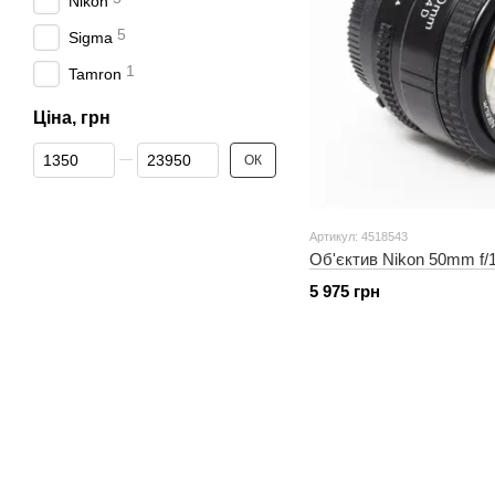
Nikon
5
Sigma
1
Tamron
Ціна, грн
Від Ціна, грн
До Ціна, грн
ОК
Артикул: 4518543
Об'єктив Nikon 50mm f/
5 975 грн