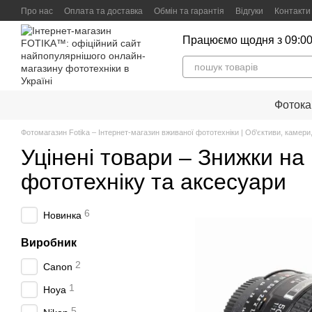
Перейти до основного контенту
Про нас
Оплата та доставка
Обмін та гарантія
Відгуки
Контакти
Працюємо щодня з 09:00
Фоток
Фотомагазин Fotika – Інтернет-магазин вживаної фототехніки | Об'єктиви, камери,
Уцінені товари – Знижки на
фототехніку та аксесуари
6
Новинка
Виробник
2
Canon
1
Hoya
5