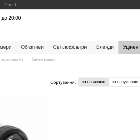
Статті
 до 20:00
амери
Об'єктиви
Світлофільтри
Бленди
Уцінені
 аксесуари б.в.
Уцінені товари
за новизною
за популярніс
Сортування: