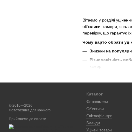
Вітаємо у розділі уцінен
об’єктиви, камери, спалах
перевірку, що гарантує їх
Чому варто обрати уці
Знижки на популярн
Різноманітність ви
камер.
Якість та гарантія
: 
перевіряються нашим
Цей розділ – чудова мож
Каталог
своїх творчих проєктів, о
Фотокамери
© 2010—2026
Не упустіть можливість п
Об'єктиви
Фототехніка для кожного
Світлофільтри
Приймаємо до оплати
Бленди
Уцінені товари