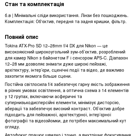
Стан та комплектація
б.в | Мінімальні сліди використання. Лінзи без пошкоджень.
Комплектація: Об'єктив, передня та задня кришки, фільтр.
Повний опис
Tokina ATX-Pro SD 12–28mm f/4 DX для Nikon — це
високоякісний широкоугольний зум-об’єктив, розроблений
для камер Nikon з байонетом F і сенсором APS-C. Діапазон
12–28 мм дозволяє знімати дуже широкі пейзажі,
архітектуру, інтер’єри, сценічні події та відео, де важливо
захопити якомога більше сцени.
Постійна світлосила f/4 забезпечує гарну якість зображення
в різних умовах освітлення, а оптична схема з 14 елементів
у 12 групах, включаючи асферичні та
супернизькодисперсійні елементи, мінімізує дисторсію,
аберації та забезпечує високий контраст. Об’єктив добре
підходить для пейзажної, архітектурної, інтер’єрної
фотографії та відеозйомки, де потрібен максимальний кут
огляду.​
Автофокус працює швидко і точно, а внутрішнє фокусування