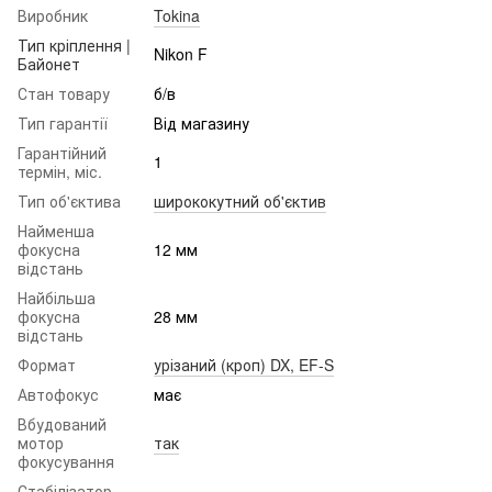
Виробник
Tokina
Тип кріплення |
Nikon F
Байонет
Стан товару
б/в
Тип гарантії
Від магазину
Гарантійний
1
термін, міс.
Тип об'єктива
ширококутний об'єктив
Найменша
фокусна
12 мм
відстань
Найбільша
фокусна
28 мм
відстань
Формат
урізаний (кроп) DX, EF-S
Автофокус
має
Вбудований
мотор
так
фокусування
Стабілізатор