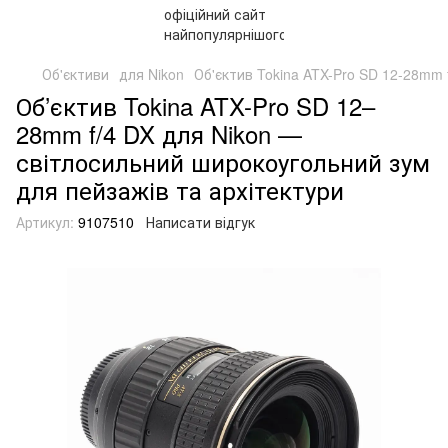
Об'єктиви
для Nikon
Об'єктив Tokina ATX-Pro SD 12-28mm 
Об’єктив Tokina ATX-Pro SD 12–
28mm f/4 DX для Nikon —
світлосильний широкоугольний зум
для пейзажів та архітектури
Артикул:
9107510
Написати відгук