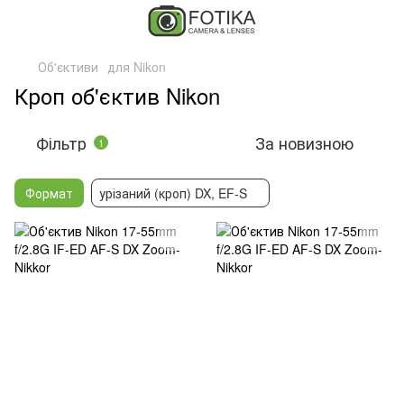
Об'єктиви
для Nikon
Кроп об'єктив Nikon
Фільтр
За новизною
1
Формат
урізаний (кроп) DX, EF-S