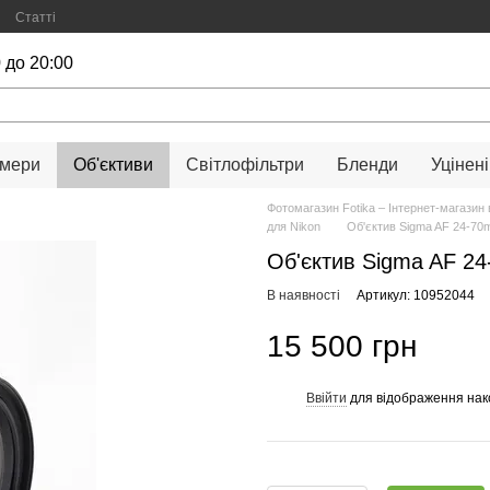
Статті
 до 20:00
амери
Об'єктиви
Світлофільтри
Бленди
Уцінені
Фотомагазин Fotika – Інтернет-магазин 
для Nikon
Об'єктив Sigma AF 24-70
Об'єктив Sigma AF 2
В наявності
Артикул: 10952044
15 500 грн
Ввійти
для відображення нак
%