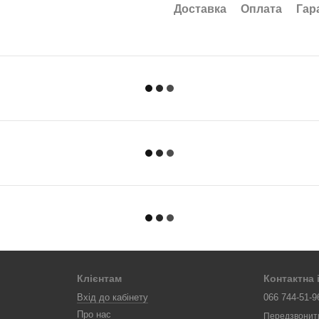
Доставка
Оплата
Гар
Клієнтам
Контактна
Вхід до кабінету
066 744-51-9
Про нас
Передзвонит