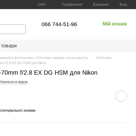
Порівняння
UAH
Бажання
Вхід
066 744-51-96
Мій кошик
 товари
вживаної фототехніки | Об'єктиви, камери, аксесуари б.в.
Об'єктиви
mm f/2.8 EX DG HSM для Nikon
4-70mm f/2.8 EX DG HSM для Nikon
Написати відгук
опичувальної знижки