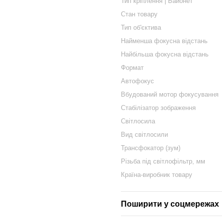
Тип кріплення | Байонет
Стан товару
Тип об'єктива
Найменша фокусна відстань
Найбільша фокусна відстань
Формат
Автофокус
Вбудований мотор фокусування
Стабілізатор зображення
Світлосила
Вид світлосили
Трансфокатор (зум)
Різьба під світлофільтр, мм
Країна-виробник товару
Поширити у соцмережах