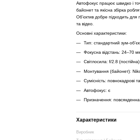
Автофокус працює швидко і то
байонет та якісна збірка робл
Об’єктив добре підходить для п
та відео.
Основні характеристики:
Тип: стандартний зум-об’є
Фокусна відстань: 24–70 м
Світлосила: f/2.8 (постійна)
Монтування (байонет): Nik
Сумісність: повнокадрові 
Автофокус: є
Призначення: повсякденна з
Характеристики
Виробник