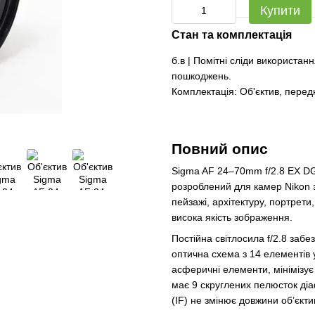
Купити
Стан та комплектація
б.в | Помітні сліди використан
пошкоджень.
Комплектація: Об'єктив, перед
Повний опис
Sigma AF 24–70mm f/2.8 EX DG
розроблений для камер Nikon 
пейзажі, архітектуру, портрети,
висока якість зображення.
Постійна світлосила f/2.8 забе
оптична схема з 14 елементів
асферичні елементи, мінімізує 
має 9 скруглених пелюсток ді
(IF) не змінює довжини об’єкти