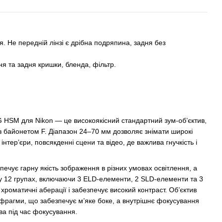
ня. Не передній лінзі є дрібна подряпина, задня без
ня та задня кришки, бленда, фільтр.
 HSM для Nikon — це високоякісний стандартний зум-об’єктив,
з байонетом F. Діапазон 24–70 мм дозволяє знімати широкі
 інтер’єри, повсякденні сцени та відео, де важлива гнучкість і
зпечує гарну якість зображення в різних умовах освітлення, а
 у 12 групах, включаючи 3 ELD-елементи, 2 SLD-елементи та 3
хроматичні аберації і забезпечує високий контраст. Об’єктив
афрагми, що забезпечує м’яке боке, а внутрішнє фокусування
ва під час фокусування.​