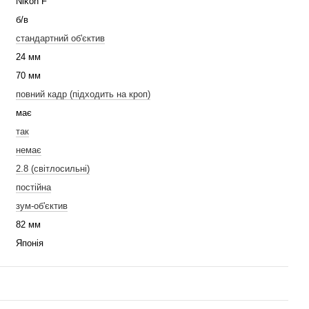
Nikon F
б/в
стандартний об'єктив
24 мм
70 мм
повний кадр (підходить на кроп)
має
так
немає
2.8 (світлосильні)
постійна
зум-об'єктив
82 мм
Японія