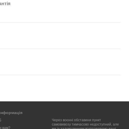
антія
 інформація
6
Через воєнні обставини пункт
самовивозу тимчасово недоступний, але
и вам?
ми із задоволенням відправляємо ваші