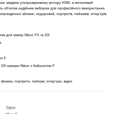
чно завдяки ультразвуковому мотору HSM, а металевий
ять об’єктив надійним вибором для професійного використання.
овсякденної зйомки, подорожей, портретів, пейзажів, інтер’єрів
ктив для камер Nikon FX та DX
м
on F
та DX камери Nikon з байонетом F
йомка, портрети, пейзажі, інтер’єри, відео
Sigma