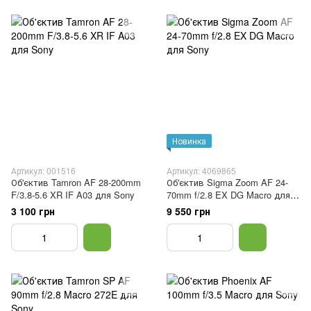
Новинка
Артикул: 001516
Артикул: 4069865
Об'єктив Tamron AF 28-200mm
Об'єктив Sigma Zoom AF 24-
F/3.8-5.6 XR IF A03 для Sony
70mm f/2.8 EX DG Macro для
Sony
3 100 грн
9 550 грн