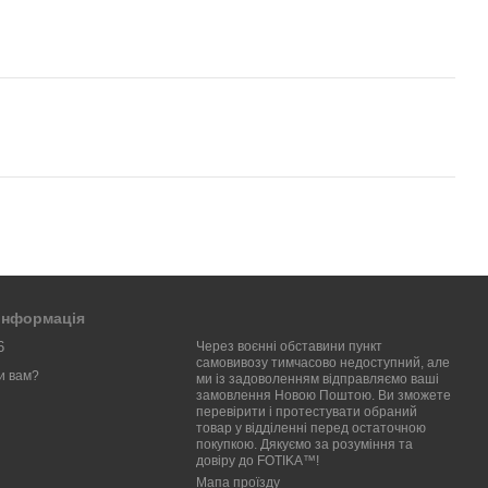
 інформація
6
Через воєнні обставини пункт
самовивозу тимчасово недоступний, але
и вам?
ми із задоволенням відправляємо ваші
замовлення Новою Поштою. Ви зможете
перевірити і протестувати обраний
товар у відділенні перед остаточною
покупкою. Дякуємо за розуміння та
довіру до FOTIKA™!
Мапа проїзду