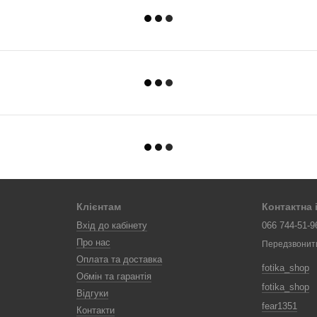
Клієнтам
Контактна
Вхід до кабінету
066 744-51-9
Про нас
Передзвонит
Оплата та доставка
fotika_shop
Обмін та гарантія
fotika_shop
Відгуки
fear1351
Контакти