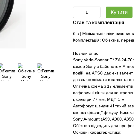
Купити
Стан та комплектація
б.в | Мінімальні сліди викорис
Комплектація: Об'єктив, перед
Повний опис
Sony Vario-Sonnar T* ZA 24-7
камер Sony з байонетом A-mou
подій, на APSC дає еквівалент
дозволяє знімати в залах та с
Оптична схема з 17 елементів 
асферичні лінзи для контролю 
г, фільтри 77 мм, МДФ 1 м.
Автофокус швидкий і тихий зав
кнопка фіксації фокусу. Висока
Sony A-mount (A99, A900, A850
Об’єктив підходить для профес
Основні характеристики: