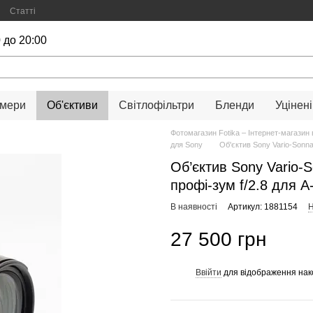
Статті
 до 20:00
амери
Об'єктиви
Світлофільтри
Бленди
Уцінені
Фотомагазин Fotika – Інтернет-магазин 
для Sony
Об'єктив Sony Vario-Sonn
Об’єктив Sony Vario-
профі-зум f/2.8 для A
В наявності
Артикул: 1881154
Н
27 500 грн
Ввійти
для відображення нак
%