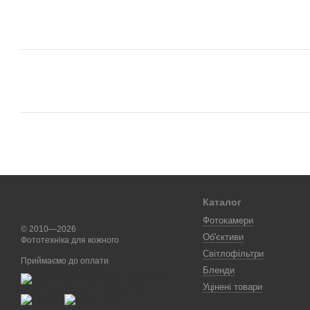
Каталог
Фотокамери
© 2010—2026
Об'єктиви
Фототехніка для кожного
Світлофільтри
Приймаємо до оплати
Бленди
Уцінені товари