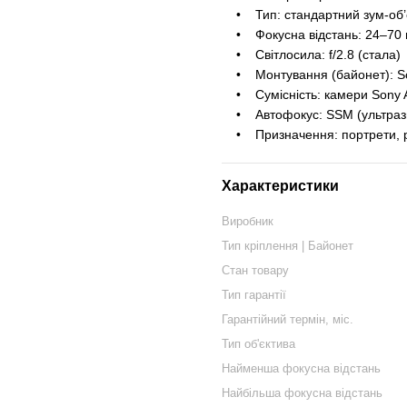
• Тип: стандартний зум-об’є
• Фокусна відстань: 24–70 
• Світлосила: f/2.8 (стала)
• Монтування (байонет): So
• Сумісність: камери Sony 
• Автофокус: SSM (ультразв
• Призначення: портрети, реп
Характеристики
Виробник
Тип кріплення | Байонет
Стан товару
Тип гарантії
Гарантійний термін, міс.
Тип об'єктива
Найменша фокусна відстань
Найбільша фокусна відстань