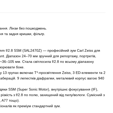
тання. Лінзи без пошкоджень.
ня та задня кришки, фільтр.
0mm f/2.8 SSM (SAL2470Z) — професійний зум Carl Zeiss для
nt. Діапазон 24–70 мм зручний для репортажу, портретів,
 ~36–105 мм. Стала світлосила f/2.8 по всьому діапазону
творювати боке.
у 13 групах включає T*-просвітлення Zeiss, 3 ED-елементи та 2
аберацій. 9 лепестків діафрагми, металевий корпус вагою 940
дяки SSM (Super Sonic Motor), внутрішнє фокусування (IF),
 різкість з f/2.8 по полю, захищений від пилу/вологи. Сумісний з
, A77 тощо).
іоналів як преміум стандартний зум.