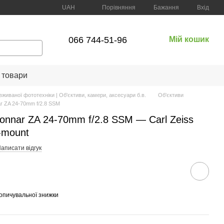
Порівняння
UAH
Бажання
Вхід
066 744-51-96
Мій кошик
 товари
вживаної фототехніки | Об'єктиви, камери, аксесуари б.в.
Об'єктиви
ar ZA 24-70mm f/2.8 SSM
Sonnar ZA 24-70mm f/2.8 SSM — Carl Zeiss
-mount
аписати відгук
опичувальної знижки