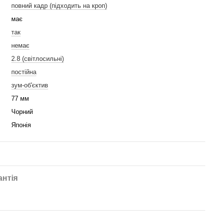
повний кадр (підходить на кроп)
має
так
немає
2.8 (світлосильні)
постійна
зум-об'єктив
77 мм
Чорний
Японія
антія