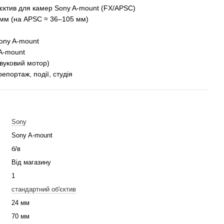
ктив для камер Sony A-mount (FX/APSC)
мм (на APSC ≈ 36–105 мм)
ny A-mount
A-mount
уковий мотор)
ортаж, події, студія
Sony
Sony A-mount
б/в
Від магазину
1
стандартний об'єктив
24 мм
70 мм