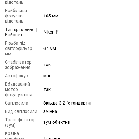
відстань
Найбільша
фокусна
105 мм
відстань
Тип кріплення |
Nikon F
Байонет
Різьба під
світлофільтр,
67 мм
мм
Стабілізатор
так
зображення
Автофокус
має
Вбудований
мотор
так
фокусування
Світлосила
більше 3.2 (стандартні)
Вид світлосили
змінна
Трансфокатор
зум-об'єктив
(зум)
Країна-
виробник
Таїланд