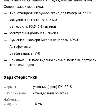
максимальне збільшення 1:5, що дозволяє знімати макро.​
Основні характеристики:
Тип: стандартний зум-об’єктив для камер Nikon DX
Фокусна відстань: 18–105 мм
Світлосила: f/3.5–5.6 (змінна)
Монтування (байонет): Nikon F
Сумісність: камери Nikon з сенсором APS-C
Автофокус: є
Стабілізація: є (VR)
Призначення: повсякденна зйомка, пейзажі, портрети,
інтер’єри, відео
Характеристики
Формат
урізаний (кроп) DX, EF-S
Тип об'єктива
стандартний об'єктив
Найменша
фокусна
18 мм