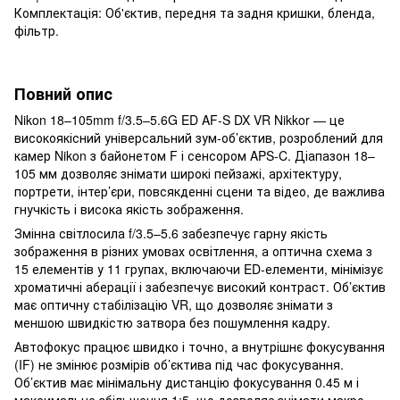
Комплектація: Об'єктив, передня та задня кришки, бленда,
фільтр.
Повний опис
Nikon 18–105mm f/3.5–5.6G ED AF-S DX VR Nikkor — це
високоякісний універсальний зум-об’єктив, розроблений для
камер Nikon з байонетом F і сенсором APS-C. Діапазон 18–
105 мм дозволяє знімати широкі пейзажі, архітектуру,
портрети, інтер’єри, повсякденні сцени та відео, де важлива
гнучкість і висока якість зображення.
Змінна світлосила f/3.5–5.6 забезпечує гарну якість
зображення в різних умовах освітлення, а оптична схема з
15 елементів у 11 групах, включаючи ED-елементи, мінімізує
хроматичні аберації і забезпечує високий контраст. Об’єктив
має оптичну стабілізацію VR, що дозволяє знімати з
меншою швидкістю затвора без пошумлення кадру.​
Автофокус працює швидко і точно, а внутрішнє фокусування
(IF) не змінює розмірів об’єктива під час фокусування.
Об’єктив має мінімальну дистанцію фокусування 0.45 м і