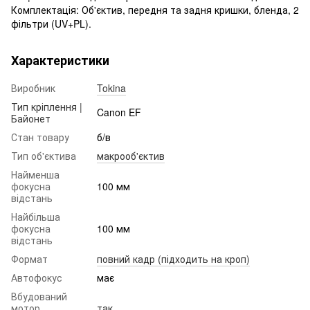
Комплектація: Об'єктив, передня та задня кришки, бленда, 2
фільтри (UV+PL).
Характеристики
Виробник
Tokina
Тип кріплення |
Canon EF
Байонет
Стан товару
б/в
Тип об'єктива
макрооб'єктив
Найменша
фокусна
100 мм
відстань
Найбільша
фокусна
100 мм
відстань
Формат
повний кадр (підходить на кроп)
Автофокус
має
Вбудований
мотор
так