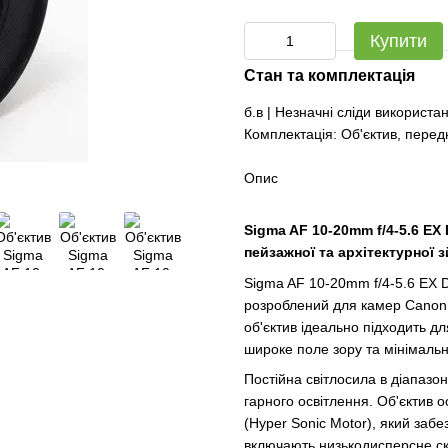
Купити
Стан та комплектація
б.в | Незначні сліди використа
Комплектація: Об'єктив, перед
Опис
Sigma AF 10-20mm f/4-5.6 E
пейзажної та архітектурної 
Sigma AF 10-20mm f/4-5.6 EX 
розроблений для камер Canon 
об'єктив ідеально підходить дл
широке поле зору та мінімальн
Постійна світлосила в діапазон
гарного освітлення. Об'єктив
(Hyper Sonic Motor), який за
включають низькодисперсне ск