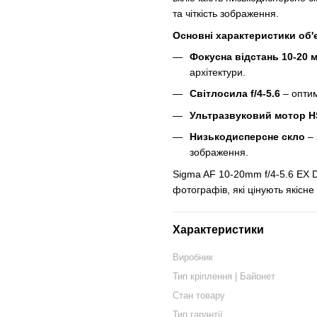
та чіткість зображення.
Основні характеристики об'
Фокусна відстань 10-20 
архітектури.
Світлосила f/4-5.6
– оптим
Ультразвуковий мотор 
Низькодисперсне скло
– 
зображення.
Sigma AF 10-20mm f/4-5.6 EX D
фотографів, які цінують якісн
Характеристики
Виробник
Тип кріплення | Байонет
Стан товару
Тип гарантії