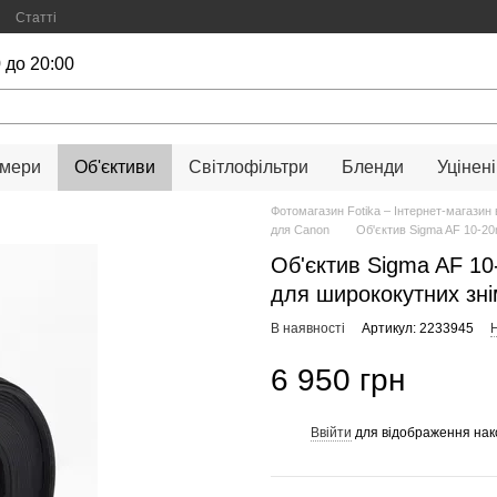
Статті
 до 20:00
амери
Об'єктиви
Світлофільтри
Бленди
Уцінені
Фотомагазин Fotika – Інтернет-магазин 
для Canon
Об'єктив Sigma AF 10-2
Об'єктив Sigma AF 1
для ширококутних зні
В наявності
Артикул: 2233945
Н
6 950 грн
Ввійти
для відображення нак
%