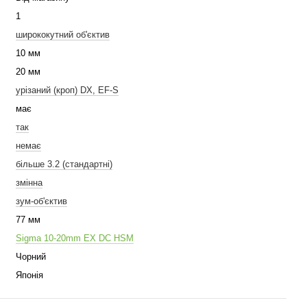
1
ширококутний об'єктив
10 мм
20 мм
урізаний (кроп) DX, EF-S
має
так
немає
більше 3.2 (стандартні)
змінна
зум-об'єктив
77 мм
Sigma 10-20mm EX DC HSM
Чорний
Японія