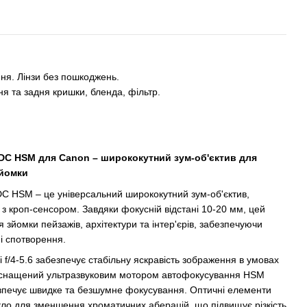
ння. Лінзи без пошкоджень.
ня та задня кришки, бленда, фільтр.
X DC HSM для Canon – ширококутний зум-об'єктив для
зйомки
DC HSM – це універсальний ширококутний зум-об'єктив,
з кроп-сенсором. Завдяки фокусній відстані 10-20 мм, цей
я зйомки пейзажів, архітектури та інтер'єрів, забезпечуючи
і спотворення.
і f/4-5.6 забезпечує стабільну яскравість зображення в умовах
 оснащений ультразвуковим мотором автофокусування HSM
безпечує швидке та безшумне фокусування. Оптичні елементи
ло для зменшення хроматичних аберацій, що підвищує різкість