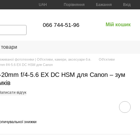
Порівняння
UAH
Бажання
Вхід
066 744-51-96
Мій кошик
 товари
вживаної фототехніки | Об'єктиви, камери, аксесуари б.в.
Об'єктиви
0mm f/4-5.6 EX DC HSM для Canon
0-20mm f/4-5.6 EX DC HSM для Canon – зум
мків
аписати відгук
опичувальної знижки