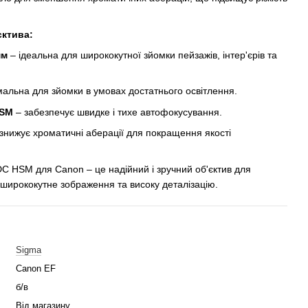
єктива:
мм
– ідеальна для ширококутної зйомки пейзажів, інтер'єрів та
альна для зйомки в умовах достатнього освітлення.
HSM
– забезпечує швидке і тихе автофокусування.
знижує хроматичні аберації для покращення якості
C HSM для Canon – це надійний і зручний об'єктив для
е ширококутне зображення та високу деталізацію.
Sigma
Canon EF
б/в
Від магазину