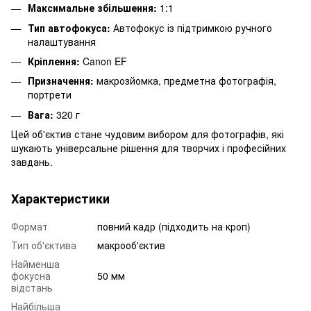
Максимальне збільшення:
1:1
Тип автофокуса:
Автофокус із підтримкою ручного
налаштування
Кріплення:
Canon EF
Призначення:
макрозйомка, предметна фотографія,
портрети
Вага:
320 г
Цей об'єктив стане чудовим вибором для фотографів, які
шукають універсальне рішення для творчих і професійних
завдань.
Характеристики
Формат
повний кадр (підходить на кроп)
Тип об'єктива
макрооб'єктив
Найменша
фокусна
50 мм
відстань
Найбільша