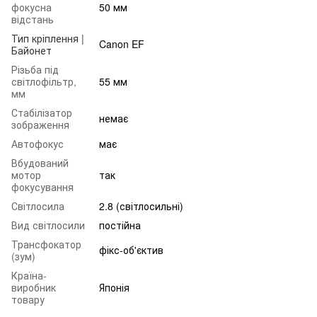
фокусна
50 мм
відстань
Тип кріплення |
Canon EF
Байонет
Різьба під
світлофільтр,
55 мм
мм
Стабілізатор
немає
зображення
Автофокус
має
Вбудований
мотор
так
фокусування
Світлосила
2.8 (світлосильні)
Вид світлосили
постійна
Трансфокатор
фікс-об'єктив
(зум)
Країна-
виробник
Японія
товару