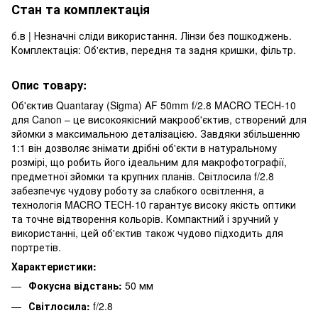
Стан та комплектація
б.в | Незначні сліди використання. Лінзи без пошкоджень.
Комплектація: Об'єктив, передня та задня кришки, фільтр.
Опис товару:
Об'єктив Quantaray (Sigma) AF 50mm f/2.8 MACRO TECH-10
для Canon – це високоякісний макрооб'єктив, створений для
зйомки з максимальною деталізацією. Завдяки збільшенню
1:1 він дозволяє знімати дрібні об'єкти в натуральному
розмірі, що робить його ідеальним для макрофотографії,
предметної зйомки та крупних планів. Світлосила f/2.8
забезпечує чудову роботу за слабкого освітлення, а
технологія MACRO TECH-10 гарантує високу якість оптики
та точне відтворення кольорів. Компактний і зручний у
використанні, цей об'єктив також чудово підходить для
портретів.
Характеристики:
Фокусна відстань:
50 мм
Світлосила:
f/2.8