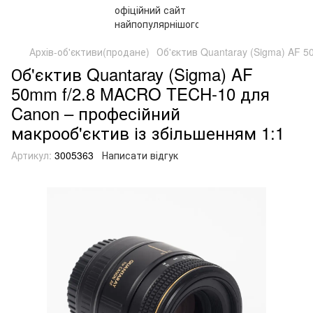
Архів-об'єктиви(продане)
Об'єктив Quantaray (Sigma) AF 
Об'єктив Quantaray (Sigma) AF
50mm f/2.8 MACRO TECH-10 для
Canon – професійний
макрооб'єктив із збільшенням 1:1
Артикул:
3005363
Написати відгук