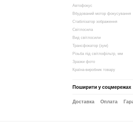
Автофокус
Вбудований мотор фокусування
Стабілізатор зображення
Світлосила
Вид світлосили
Трансфокатор (зум)
Різьба під світлофільтр, мм
Зразки фото
Країна-виробник товару
Поширити у соцмережах
Доставка
Оплата
Гар