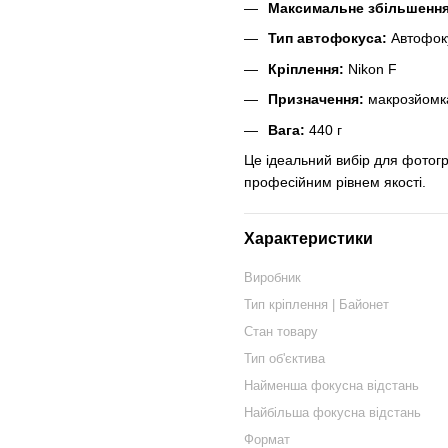
Максимальне збільшення
Тип автофокуса:
Автофоку
Кріплення:
Nikon F
Призначення:
макрозйомка
Вага:
440 г
Це ідеальний вибір для фотогра
професійним рівнем якості.
Характеристики
Виробник
Тип кріплення | Байонет
Стан товару
Тип об'єктива
Найменша фокусна відстань
Найбільша фокусна відстань
Формат