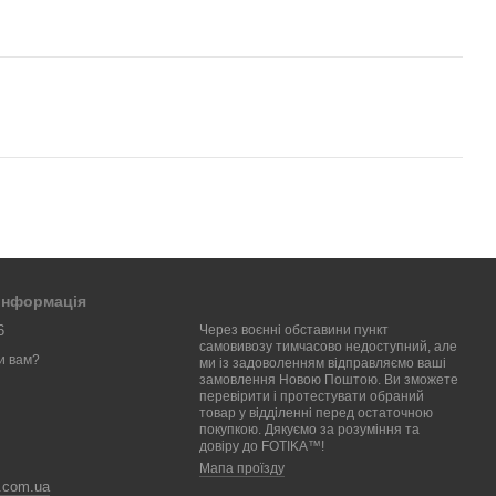
 інформація
6
Через воєнні обставини пункт
самовивозу тимчасово недоступний, але
и вам?
ми із задоволенням відправляємо ваші
замовлення Новою Поштою. Ви зможете
перевірити і протестувати обраний
товар у відділенні перед остаточною
покупкою. Дякуємо за розуміння та
довіру до FOTIKA™!
Мапа проїзду
a.com.ua