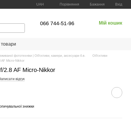
Порівняння
UAH
Бажання
Вхід
066 744-51-96
Мій кошик
 товари
вживаної фототехніки | Об'єктиви, камери, аксесуари б.в.
Об'єктиви
8 AF Micro-Nikkor
/2.8 AF Micro-Nikkor
аписати відгук
опичувальної знижки