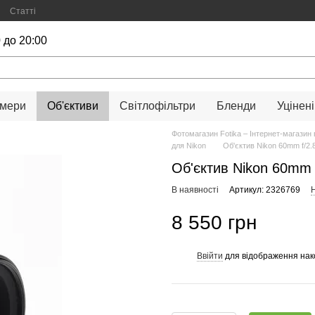
Статті
 до 20:00
амери
Об'єктиви
Світлофільтри
Бленди
Уцінені
Фотомагазин Fotika – Інтернет-магазин 
для Nikon
Об'єктив Nikon 60mm f/2.
Об'єктив Nikon 60mm f
В наявності
Артикул: 2326769
Н
8 550 грн
Ввійти
для відображення нак
%