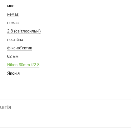
має
немає
немає
2.8 (світлосильні)
постійна
фікс-об'єктив
62 мм
Nikon 60mm f/2.8
Японія
антія