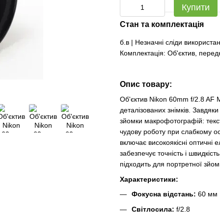
Купити
Стан та комплектація
б.в | Незначні сліди використ
Комплектація: Об'єктив, перед
Опис товару:
Об'єктив Nikon 60mm f/2.8 AF 
деталізованих знімків. Завдяк
зйомки макрофотографій: тексту
чудову роботу при слабкому ос
включає високоякісні оптичні 
забезпечує точність і швидкіст
підходить для портретної зйом
Характеристики:
Фокусна відстань:
60 мм
Світлосила:
f/2.8