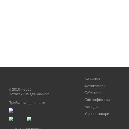
Каталог
Фотокамери
© 2010—2026
Об'єктиви
Фототехніка для кожного
Світлофільтри
Приймаємо до оплати
Бленди
Уцінені товари
Мобільна версія