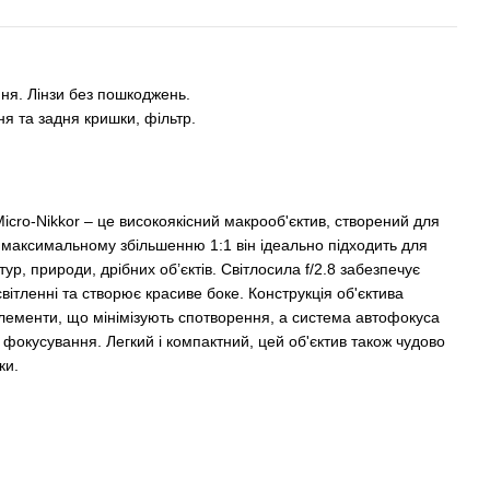
ання. Лінзи без пошкоджень.
ня та задня кришки, фільтр.
Micro-Nikkor – це високоякісний макрооб'єктив, створений для
и максимальному збільшенню 1:1 він ідеально підходить для
р, природи, дрібних об’єктів. Світлосила f/2.8 забезпечує
вітленні та створює красиве боке. Конструкція об'єктива
елементи, що мінімізують спотворення, а система автофокуса
ь фокусування. Легкий і компактний, цей об'єктив також чудово
ки.