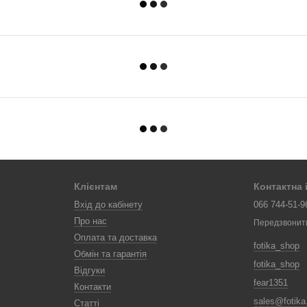
Клієнтам
Контактна
Вхід до кабінету
066 744-51-9
Про нас
Передзвонит
Оплата та доставка
fotika_shop
Обмін та гарантія
fotika_shop
Відгуки
fear1351
Контакти
sales@fotik
Статті