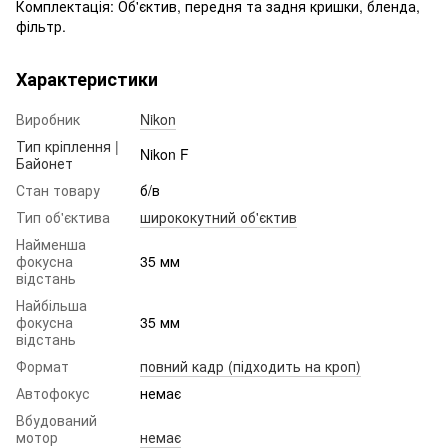
Комплектація: Об'єктив, передня та задня кришки, бленда,
фільтр.
Характеристики
Виробник
Nikon
Тип кріплення |
Nikon F
Байонет
Стан товару
б/в
Тип об'єктива
ширококутний об'єктив
Найменша
фокусна
35 мм
відстань
Найбільша
фокусна
35 мм
відстань
Формат
повний кадр (підходить на кроп)
Автофокус
немає
Вбудований
мотор
немає