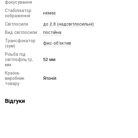
фокусування
Стабілізатор
немає
зображення
Світлосила
до 2.8 (надсвітлосильні)
Вид світлосили
постійна
Трансфокатор
фікс-об'єктив
(зум)
Різьба під
світлофільтр,
52 мм
мм
Країна-
виробник
Японія
товару
Відгуки