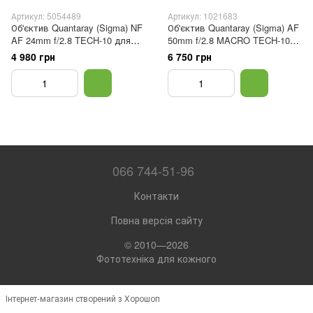
Артикул: 5054489
Артикул: 1021683
Об'єктив Quantaray (Sigma) NF
Об'єктив Quantaray (Sigma) AF
AF 24mm f/2.8 TECH-10 для
50mm f/2.8 MACRO TECH-10
Nikon
для Nikon
4 980 грн
6 750 грн
066 744-51-96
Контакти
Повна версія сайту
© 2010—2026
Фототехніка для кожного
Інтернет-магазин створений з Хорошоп