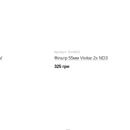
Артикул: 55nd002
V
Фільтр 55мм Vivitar 2x ND3
325 грн