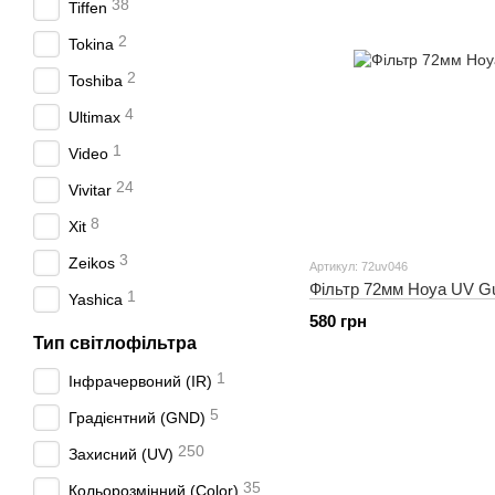
38
Tiffen
2
Tokina
2
Toshiba
4
Ultimax
1
Video
24
Vivitar
8
Xit
3
Zeikos
Артикул: 72uv046
Фільтр 72мм Hoya UV G
1
Yashica
580 грн
Тип світлофільтра
1
Інфрачервоний (IR)
5
Градієнтний (GND)
250
Захисний (UV)
35
Кольорозмінний (Color)