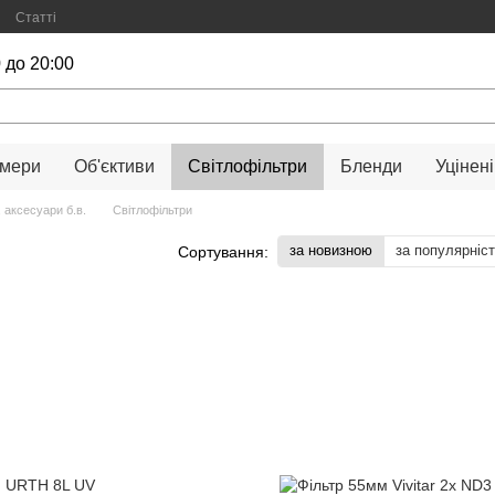
Статті
 до 20:00
амери
Об'єктиви
Світлофільтри
Бленди
Уцінені
 аксесуари б.в.
Світлофільтри
за новизною
за популярніс
Сортування: