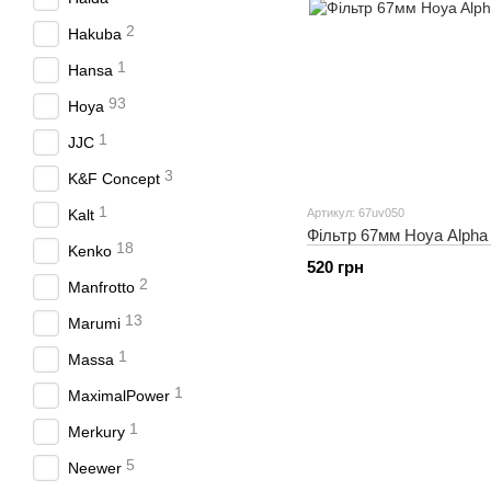
2
Hakuba
1
Hansa
93
Hoya
1
JJC
3
K&F Concept
1
Kalt
Артикул: 67uv050
Фільтр 67мм Hoya Alpha II
18
Kenko
520 грн
2
Manfrotto
13
Marumi
1
Massa
1
MaximalPower
1
Merkury
5
Neewer