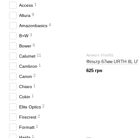
1
Access
9
Altura
4
Amazonbasics
3
B+W
6
Bower
11
Артикул: 67uv051
Calumet
Фільтр 67мм URTH 8L U
1
Cambron
625 грн
2
Canon
1
Chiaro
1
Cokin
2
Elite Optics
2
Firecrest
1
Formatt
1
Haida