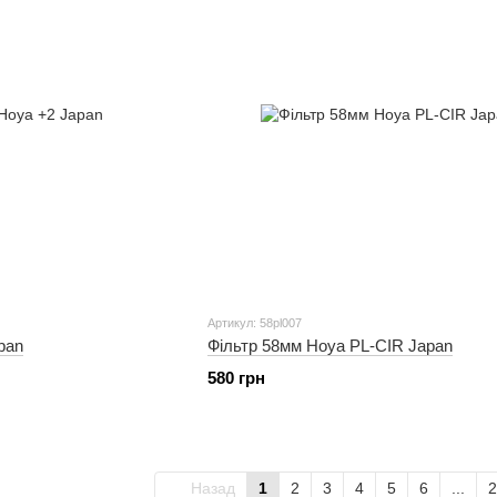
Артикул: 58pl007
pan
Фільтр 58мм Hoya PL-CIR Japan
580 грн
Назад
1
2
3
4
5
6
...
2