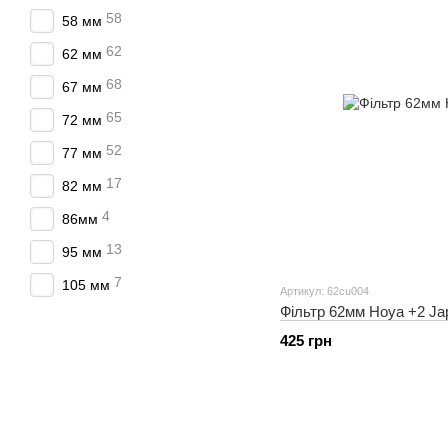
58
58 мм
62
62 мм
68
67 мм
65
72 мм
52
77 мм
17
82 мм
4
86мм
13
95 мм
7
105 мм
Артикул: 62cu004
Фільтр 62мм Hoya +2 Ja
425 грн