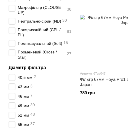
Макрофільтр (CLOUSE -
38
UP)
30
Нейтрально-сірий (ND)
Поляризаційний (CPL /
81
PL)
15
Пом'якшувальний (Soft)
Променевий (Cross /
27
Star)
Діаметр фільтра
Артикул: 67uv047
2
40,5 мм
Фільтр 67мм Hoya Pro1 D
Japan
3
43 мм
780 грн
7
46 мм
39
49 мм
48
52 мм
37
55 мм