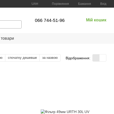
Порівняння
UAH
Бажання
Вхід
066 744-51-96
Мій кошик
 товари
тю
спочатку дешевше
за назвою
Відображення: