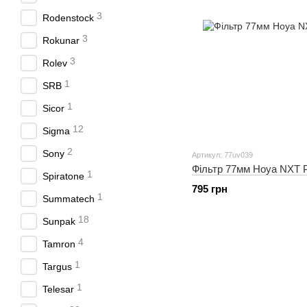
3
Rodenstock
3
Rokunar
3
Rolev
1
SRB
1
Sicor
12
Sigma
2
Sony
Артикул: 77uv039
Фільтр 77мм Hoya NXT Pl
1
Spiratone
795 грн
1
Summatech
18
Sunpak
4
Tamron
1
Targus
1
Telesar