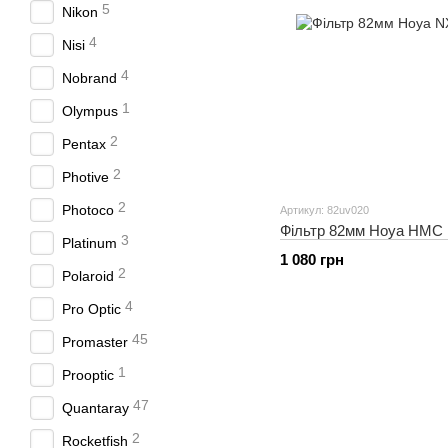
5
Nikon
4
Nisi
4
Nobrand
1
Olympus
2
Pentax
2
Photive
2
Photoco
Артикул: 82uv020
Фільтр 82мм Hoya HMC U
3
Platinum
1 080 грн
2
Polaroid
4
Pro Optic
45
Promaster
1
Prooptic
47
Quantaray
2
Rocketfish