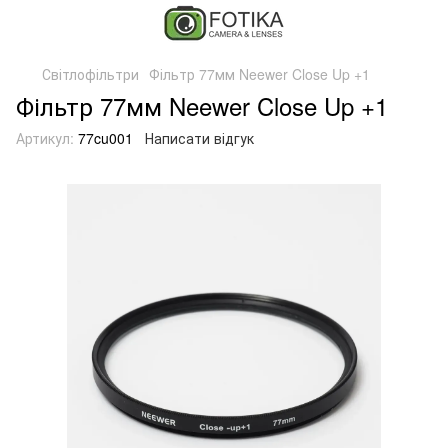
Світлофільтри
Фільтр 77мм Neewer Close Up +1
Фільтр 77мм Neewer Close Up +1
Артикул:
77cu001
Написати відгук