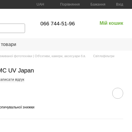
Порівняння
UAH
Бажання
Вхід
066 744-51-96
Мій кошик
 товари
вживаної фототехніки | Об'єктиви, камери, аксесуари б.в.
Світлофільтри
MC UV Japan
аписати відгук
опичувальної знижки