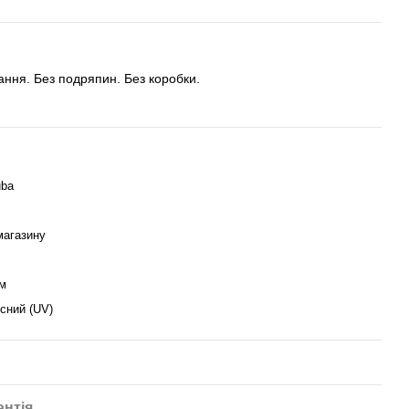
тання. Без подряпин. Без коробки.
uba
магазину
м
сний (UV)
антія