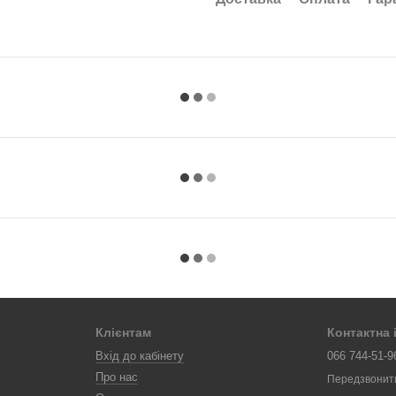
Клієнтам
Контактна
Вхід до кабінету
066 744-51-9
Про нас
Передзвонит