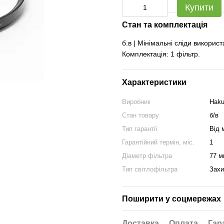
Купити
Стан та комплектація
б.в | Мінімальні сліди викорис
Комплектація: 1 фільтр.
Характеристики
Виробник
Hak
Стан товару
б/в
Тип гарантії
Від 
Гарантійний термін, міс.
1
Діаметр фільтра
77 м
Тип світлофільтра
Захи
Поширити у соцмережах
Доставка
Оплата
Гар