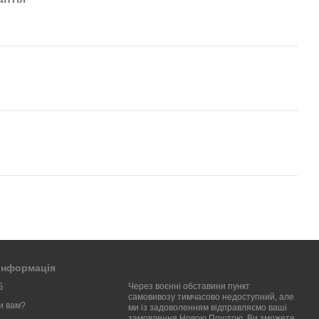
 інформація
6
Через воєнні обставини пункт
самовивозу тимчасово недоступний, але
и вам?
ми із задоволенням відправляємо ваші
замовлення Новою Поштою. Ви зможете