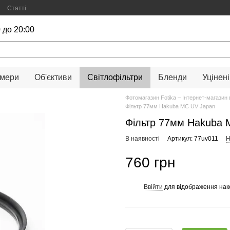
Статті
 до 20:00
амери
Об'єктиви
Світлофільтри
Бленди
Уцінені
Фотомагазин Fotika – Інтернет-магазин 
Фільтр 77мм Hakuba MC UV Japan
Фільтр 77мм Hakuba 
В наявності
Артикул: 77uv011
Н
760 грн
Ввійти
для відображення нак
%