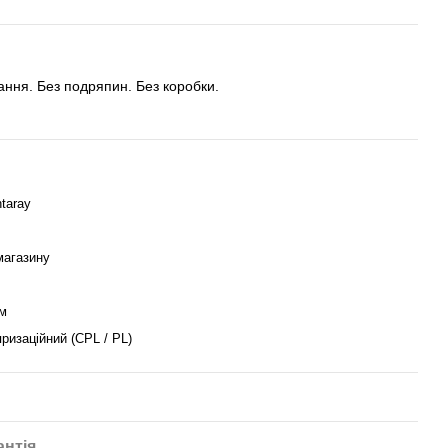
тання. Без подряпин. Без коробки.
taray
магазину
м
ризаційний (CPL / PL)
антія