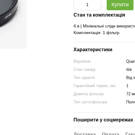
Купити
Стан та комплектація
б.в | Мінімальні сліди викорис
Комплектація: 1 фільтр.
Характеристики
Виробник
Quan
Стан товару
б/в
Тип гарантії
Від 
Гарантійний термін, міс.
1
Діаметр фільтра
72 м
Тип світлофільтра
Поля
Поширити у соцмережах
Доставка
Оплата
Гар