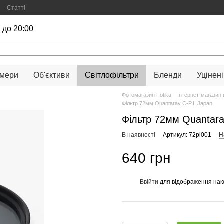
Статті
 до 20:00
амери
Об'єктиви
Світлофільтри
Бленди
Уцінені
Фотомагазин Fotika – Інтернет-магазин 
Фільтр 72мм Quantaray C-P.L Japan
Фільтр 72мм Quantara
В наявності
Артикул: 72pl001
Н
640 грн
Ввійти
для відображення нак
%