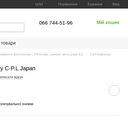
Порівняння
UAH
Бажання
Вхід
066 744-51-96
Мій кошик
 товари
вживаної фототехніки | Об'єктиви, камери, аксесуари б.в.
Світлофільтри
y C-P.L Japan
аписати відгук
опичувальної знижки