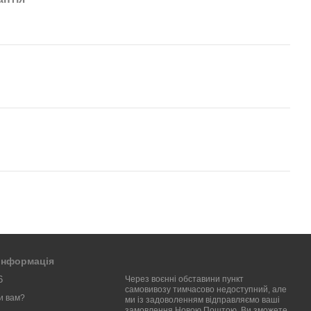
 інформація
6
Через воєнні обставини пункт
самовивозу тимчасово недоступний, але
и вам?
ми із задоволенням відправляємо ваші
замовлення Новою Поштою. Ви зможете