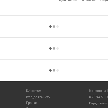
Клієнтам
Контактна
Вхід до кабінету
066 744-51-9
Про нас
Передзвонит