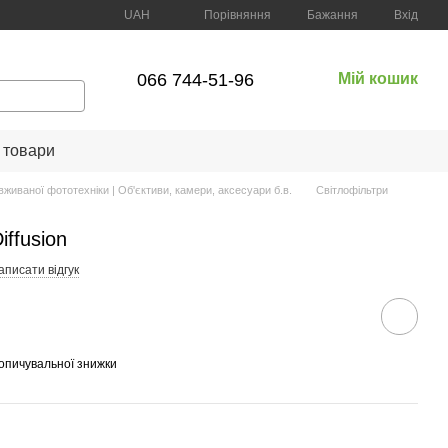
Порівняння
UAH
Бажання
Вхід
066 744-51-96
Мій кошик
 товари
вживаної фототехніки | Об'єктиви, камери, аксесуари б.в.
Світлофільтри
ffusion
аписати відгук
опичувальної знижки