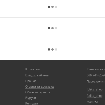
Клієнтам
Контактна
Вхід до кабінету
066 744-51-9
Про нас
Передзвонит
Оплата та доставка
fotika_shop
Обмін та гарантія
fotika_shop
Відгуки
fear1351
Контакти