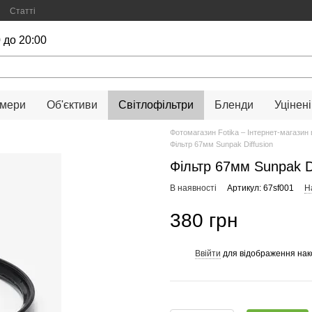
Статті
 до 20:00
амери
Об'єктиви
Світлофільтри
Бленди
Уцінені
Фотомагазин Fotika – Інтернет-магазин 
Фільтр 67мм Sunpak Diffusion
Фільтр 67мм Sunpak Di
В наявності
Артикул: 67sf001
Н
380 грн
Ввійти
для відображення нак
%