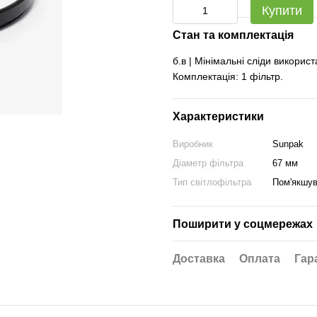
Купити
Стан та комплектація
б.в | Мінімальні сліди викорис
Комплектація: 1 фільтр.
Характеристики
Виробник
Sunpak
Діаметр фільтра
67 мм
Тип світлофільтра
Пом'якшув
Поширити у соцмережах
Доставка
Оплата
Гар