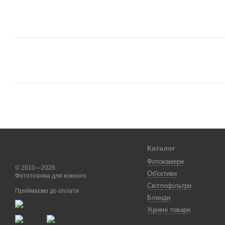
Каталог
Фотокамери
© 2010—2026
Об'єктиви
Фототехніка для кожного
Світлофільтри
Приймаємо до оплати
Бленди
Уцінені товари