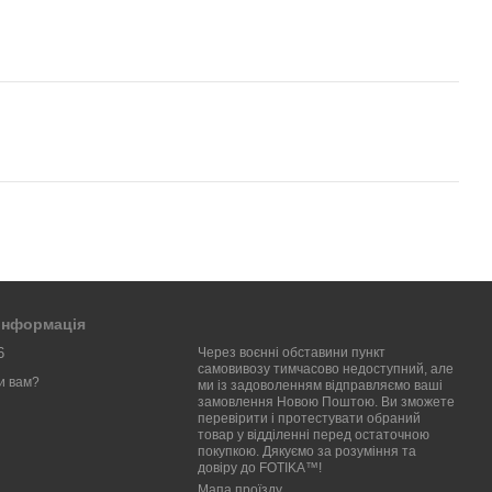
 інформація
6
Через воєнні обставини пункт
самовивозу тимчасово недоступний, але
и вам?
ми із задоволенням відправляємо ваші
замовлення Новою Поштою. Ви зможете
перевірити і протестувати обраний
товар у відділенні перед остаточною
покупкою. Дякуємо за розуміння та
довіру до FOTIKA™!
Мапа проїзду