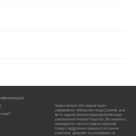
 інформація
6
Через воєнні обставини пункт
самовивозу тимчасово недоступний, але
и вам?
ми із задоволенням відправляємо ваші
замовлення Новою Поштою. Ви зможете
перевірити і протестувати обраний
товар у відділенні перед остаточною
покупкою. Дякуємо за розуміння та