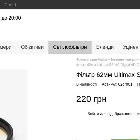
Статті
 до 20:00
амери
Об'єктиви
Світлофільтри
Бленди
Уцінені
Фотомагазин Fotika – Інтернет-магазин 
Фільтр 62мм Ultimax SS MC Digital HD G
Фільтр 62мм Ultimax S
В наявності
Артикул: 62gr001
Н
220 грн
Ввійти
для відображення нак
%