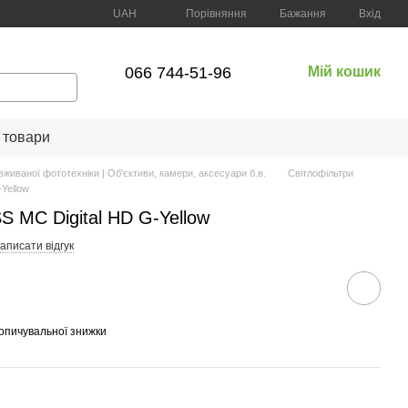
Порівняння
UAH
Бажання
Вхід
066 744-51-96
Мій кошик
 товари
вживаної фототехніки | Об'єктиви, камери, аксесуари б.в.
Світлофільтри
-Yellow
S MC Digital HD G-Yellow
аписати відгук
опичувальної знижки