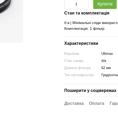
Купити
Стан та комплектація
б.в | Мінімальні сліди викорис
Комплектація: 1 фільтр.
Характеристики
Виробник
Ultimax
Стан товару
б/в
Діаметр фільтра
62 мм
Тип світлофільтра
Градієнтн
Поширити у соцмережах
Доставка
Оплата
Гар