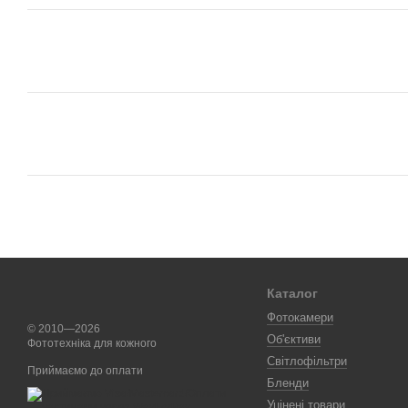
Каталог
Фотокамери
© 2010—2026
Об'єктиви
Фототехніка для кожного
Світлофільтри
Приймаємо до оплати
Бленди
Уцінені товари