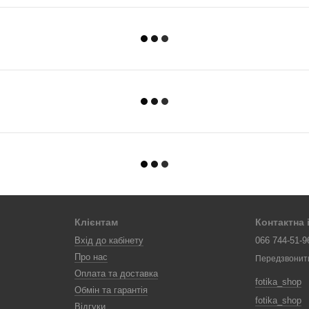
Клієнтам
Контактна
Вхід до кабінету
066 744-51-9
Про нас
Передзвонит
Оплата та доставка
fotika_shop
Обмін та гарантія
fotika_shop
Відгуки