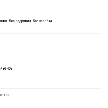
тання. Без подряпин. Без коробки.
ий (GND)
антія