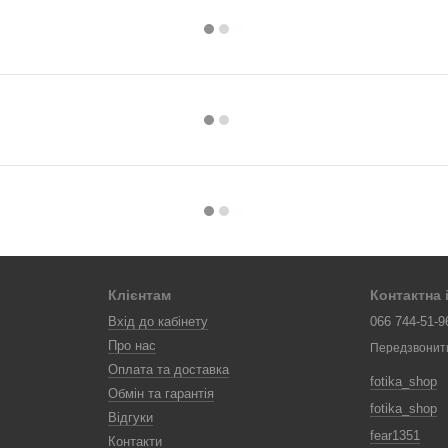
Клієнтам
Контактна
Вхід до кабінету
066 744-51-9
Про нас
Передзвонит
Оплата та доставка
fotika_shop
Обмін та гарантія
fotika_shop
Відгуки
fear1351
Контакти