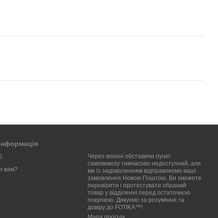
 інформація
6
Через воєнні обставини пункт
самовивозу тимчасово недоступний, але
и вам?
ми із задоволенням відправляємо ваші
замовлення Новою Поштою. Ви зможете
перевірити і протестувати обраний
товар у відділенні перед остаточною
покупкою. Дякуємо за розуміння та
довіру до FOTIKA™!
Мапа проїзду