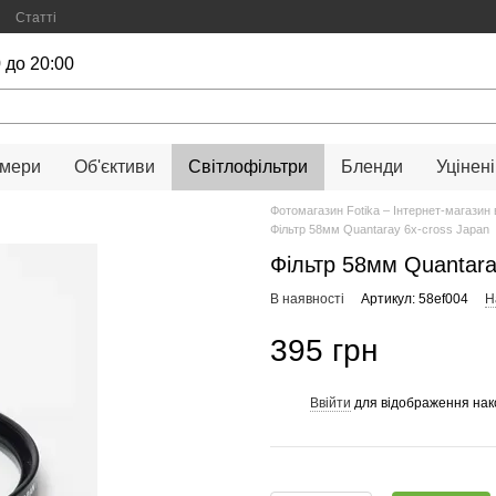
Статті
 до 20:00
амери
Об'єктиви
Світлофільтри
Бленди
Уцінені
Фотомагазин Fotika – Інтернет-магазин 
Фільтр 58мм Quantaray 6x-cross Japan
Фільтр 58мм Quantara
В наявності
Артикул: 58ef004
Н
395 грн
Ввійти
для відображення нак
%