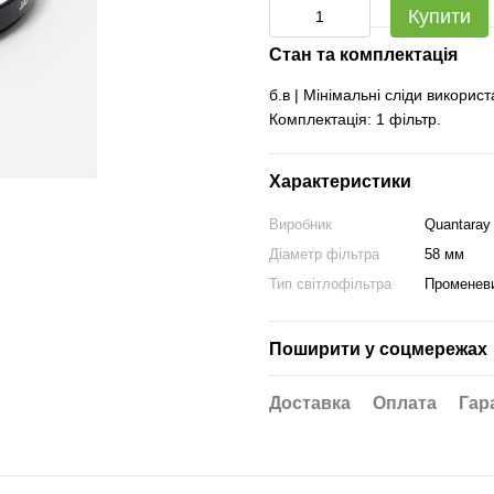
Купити
Стан та комплектація
б.в | Мінімальні сліди викорис
Комплектація: 1 фільтр.
Характеристики
Виробник
Quantaray
Діаметр фільтра
58 мм
Тип світлофільтра
Променевий
Поширити у соцмережах
Доставка
Оплата
Гар