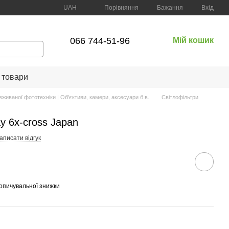
Порівняння
UAH
Бажання
Вхід
066 744-51-96
Мій кошик
 товари
вживаної фототехніки | Об'єктиви, камери, аксесуари б.в.
Світлофільтри
y 6x-cross Japan
аписати відгук
опичувальної знижки