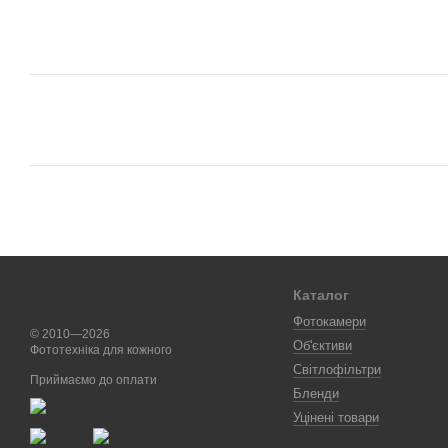
Каталог
Фотокамери
© 2010—2026
Об'єктиви
Фототехніка для кожного
Світлофільтри
Приймаємо до оплати
Бленди
Уцінені товари