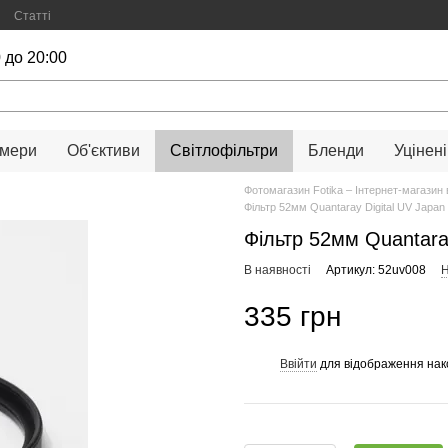
Статті
 до 20:00
амери
Об'єктиви
Світлофільтри
Бленди
Уцінені
Фотомагазин Fotika – Інтернет-магазин 
Фільтр 52мм Quantaray Digital UV Japan
Фільтр 52мм Quantaray
В наявності
Артикул: 52uv008
Н
335 грн
Ввійти
для відображення нак
%