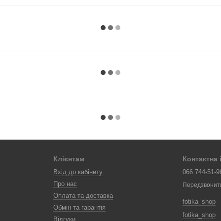
Клієнтам
Контактна
Вхід до кабінету
066 744-51-9
Про нас
Передзвонит
Оплата та доставка
fotika_shop
Обмін та гарантія
fotika_shop
Відгуки