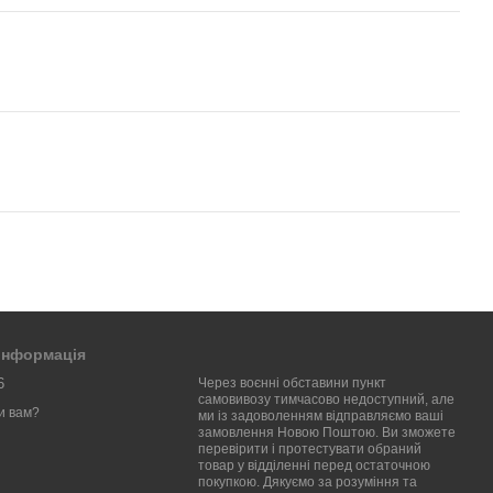
 інформація
6
Через воєнні обставини пункт
самовивозу тимчасово недоступний, але
и вам?
ми із задоволенням відправляємо ваші
замовлення Новою Поштою. Ви зможете
перевірити і протестувати обраний
товар у відділенні перед остаточною
покупкою. Дякуємо за розуміння та