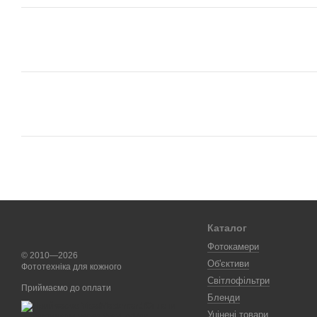
Каталог
Фотокамери
© 2010—2026
Об'єктиви
Фототехніка для кожного
Світлофільтри
Приймаємо до оплати
Бленди
Уцінені товари