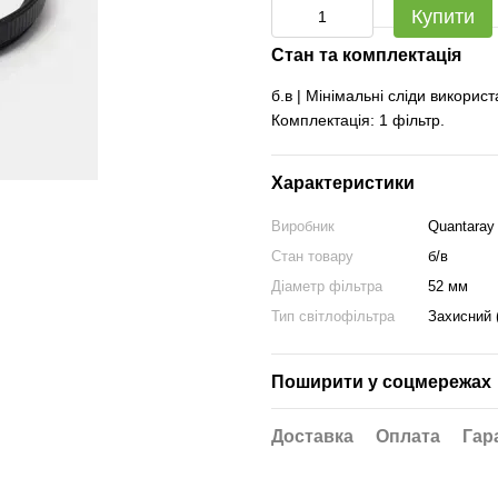
Купити
Стан та комплектація
б.в | Мінімальні сліди викорис
Комплектація: 1 фільтр.
Характеристики
Виробник
Quantaray
Стан товару
б/в
Діаметр фільтра
52 мм
Тип світлофільтра
Захисний 
Поширити у соцмережах
Доставка
Оплата
Гар