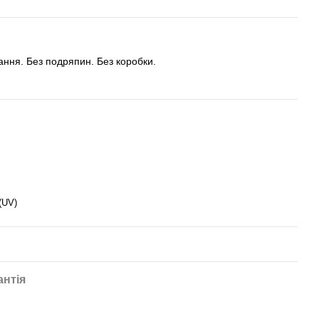
тання. Без подряпин. Без коробки.
(UV)
антія