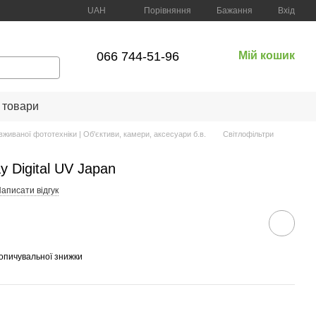
Порівняння
UAH
Бажання
Вхід
066 744-51-96
Мій кошик
 товари
вживаної фототехніки | Об'єктиви, камери, аксесуари б.в.
Світлофільтри
 Digital UV Japan
аписати відгук
опичувальної знижки