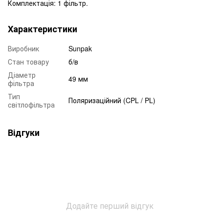
Комплектація: 1 фільтр.
Характеристики
Виробник
Sunpak
Стан товару
б/в
Діаметр
49 мм
фільтра
Тип
Поляризаційний (CPL / PL)
світлофільтра
Відгуки
Додайте перший відгук