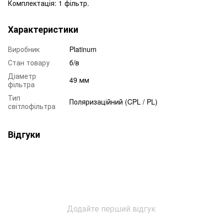
Комплектація: 1 фільтр.
Характеристики
Виробник
Platinum
Стан товару
б/в
Діаметр
49 мм
фільтра
Тип
Поляризаційний (CPL / PL)
світлофільтра
Відгуки
Додайте перший відгук