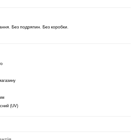
тання. Без подряпин. Без коробки.
ro
магазину
мм
сний (UV)
антія