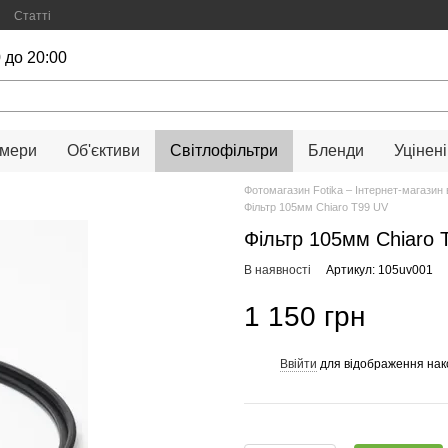
Статті
 до 20:00
амери
Об'єктиви
Світлофільтри
Бленди
Уцінені
Фотомагазин Fotika – Інтернет-магазин 
Фільтр 105мм Chiaro T99 UV
Фільтр 105мм Chiaro 
В наявності
Артикул: 105uv001
1 150 грн
Ввійти
для відображення нак
%