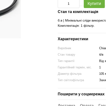
Купити
Стан та комплектація
б.в | Мінімальні сліди викорис
Комплектація: 1 фільтр.
Характеристики
Виробник
Chia
Стан товару
б/в
Тип гарантії
Від 
Гарантійний термін, міс.
1
Діаметр фільтра
105 
Тип світлофільтра
Захи
Поширити у соцмережах
Доставка
Оплата
Гар