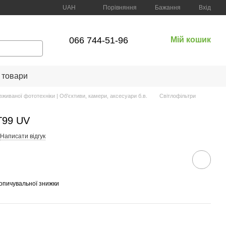
Порівняння
UAH
Бажання
Вхід
066 744-51-96
Мій кошик
 товари
вживаної фототехніки | Об'єктиви, камери, аксесуари б.в.
Світлофільтри
T99 UV
Написати відгук
опичувальної знижки