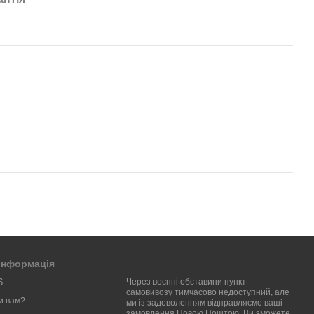
 інформація
6
Через воєнні обставини пункт
самовивозу тимчасово недоступний, але
и вам?
ми із задоволенням відправляємо ваші
замовлення Новою Поштою. Ви зможете