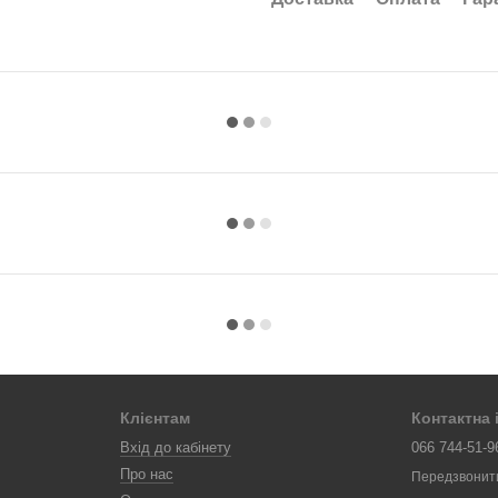
Клієнтам
Контактна
Вхід до кабінету
066 744-51-9
Про нас
Передзвонит