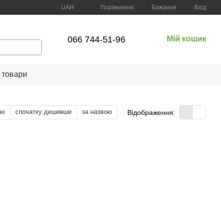
Порівняння
UAH
Бажання
Вхід
066 744-51-96
Мій кошик
 товари
тю
спочатку дешевше
за назвою
Відображення: