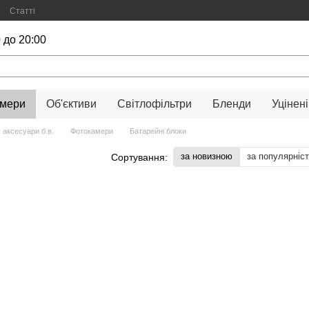
Статті
 до 20:00
амери
Об'єктиви
Світлофільтри
Бленди
Уцінені
 аксесуари б.в.
Фотокамери
Батарейні блоки
за новизною
за популярніс
Сортування: