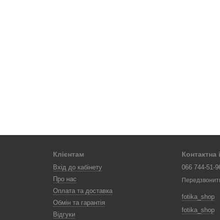
Клієнтам
Контактна
Вхід до кабінету
066 744-51-9
Про нас
Передзвонит
Оплата та доставка
fotika_shop
Обмін та гарантія
fotika_shop
Відгуки