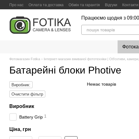
Перейти до основного контенту
Про нас
Оплата та доставка
Обмін та гарантія
Відгуки
Контакти
Працюємо щодня з 09:00
Фоток
Фотомагазин Fotika – Інтернет-магазин вживаної фототехніки | Об'єктиви, камери,
Батарейні блоки Photive
Немає товарів
Виробник:
Очистити фільтр
Виробник
1
Battery Grip
Ціна, грн
Від Ціна, грн
До Ціна, грн