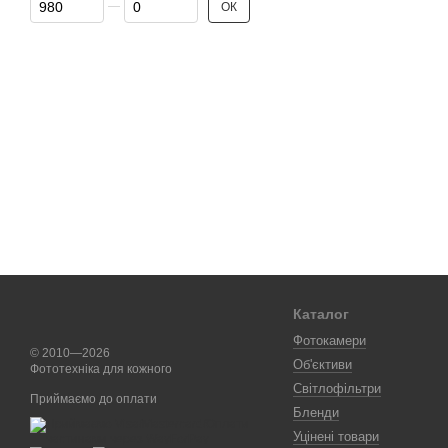
ОК
Каталог
Фотокамери
© 2010—2026
Об'єктиви
Фототехніка для кожного
Світлофільтри
Приймаємо до оплати
Бленди
Уцінені товари