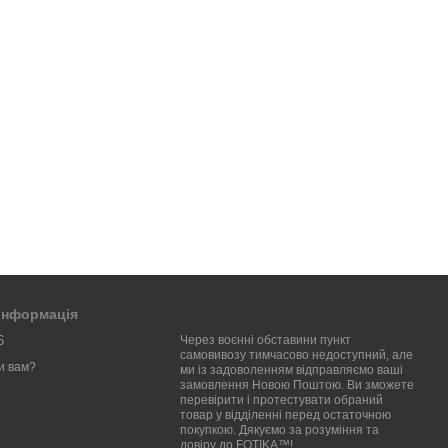
 інформація
6
Через воєнні обставини пункт
самовивозу тимчасово недоступний, але
и вам?
ми із задоволенням відправляємо ваші
замовлення Новою Поштою. Ви зможете
перевірити і протестувати обраний
товар у відділенні перед остаточною
покупкою. Дякуємо за розуміння та
довіру до FOTIKA™!