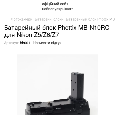
Фотокамери
Батарейні блоки
Батарейный блок Phottix MB
Батарейный блок Phottix MB-N10RC
для Nikon Z5/Z6/Z7
Артикул:
bb001
Написати відгук