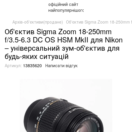
Архів-об'єктиви(продане)
Об'єктив Sigma Zoom 18-250mm f
Об'єктив Sigma Zoom 18-250mm
f/3.5-6.3 DC OS HSM MkII для Nikon
– універсальний зум-об'єктив для
будь-яких ситуацій
Артикул:
13835620
Написати відгук