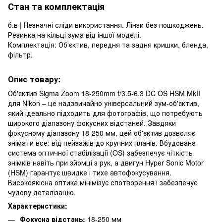
Стан та комплектація
б.в | Незначні сліди використання. Лінзи без пошкоджень.
Резинка на кільці зума від іншої моделі.
Комплектація: Об'єктив, передня та задня кришки, бленда,
фільтр.
Опис товару:
Об'єктив Sigma Zoom 18-250mm f/3.5-6.3 DC OS HSM MkII
для Nikon – це надзвичайно універсальний зум-об'єктив,
який ідеально підходить для фотографів, що потребують
широкого діапазону фокусних відстаней. Завдяки
фокусному діапазону 18-250 мм, цей об'єктив дозволяє
знімати все: від пейзажів до крупних планів. Вбудована
система оптичної стабілізації (OS) забезпечує чіткість
знімків навіть при зйомці з рук, а двигун Hyper Sonic Motor
(HSM) гарантує швидке і тихе автофокусування.
Високоякісна оптика мінімізує спотворення і забезпечує
чудову деталізацію.
Характеристики:
Фокусна відстань:
18-250 мм