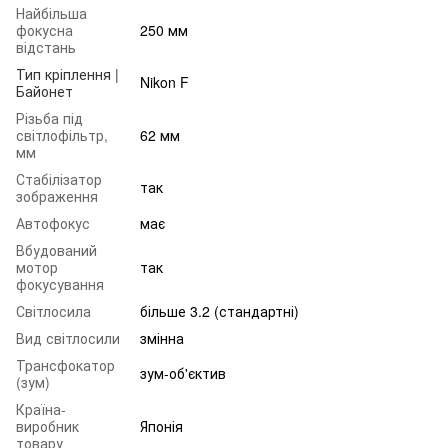
Найбільша
фокусна
250 мм
відстань
Тип кріплення |
Nikon F
Байонет
Різьба під
світлофільтр,
62 мм
мм
Стабілізатор
так
зображення
Автофокус
має
Вбудований
мотор
так
фокусування
Світлосила
більше 3.2 (стандартні)
Вид світлосили
змінна
Трансфокатор
зум-об'єктив
(зум)
Країна-
виробник
Японія
товару