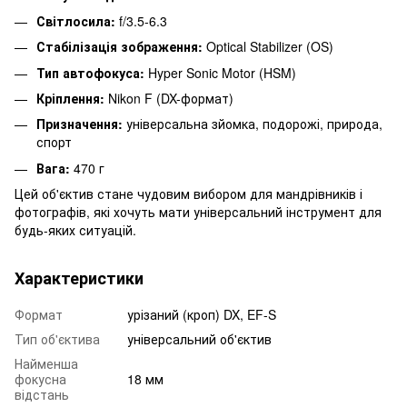
Світлосила:
f/3.5-6.3
Стабілізація зображення:
Optical Stabilizer (OS)
Тип автофокуса:
Hyper Sonic Motor (HSM)
Кріплення:
Nikon F (DX-формат)
Призначення:
універсальна зйомка, подорожі, природа,
спорт
Вага:
470 г
Цей об'єктив стане чудовим вибором для мандрівників і
фотографів, які хочуть мати універсальний інструмент для
будь-яких ситуацій.
Характеристики
Формат
урізаний (кроп) DX, EF-S
Тип об'єктива
універсальний об'єктив
Найменша
фокусна
18 мм
відстань