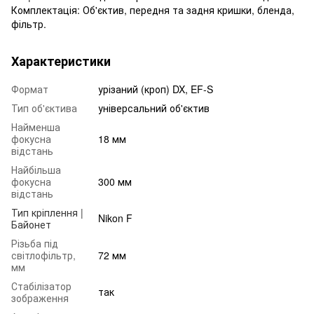
Комплектація: Об'єктив, передня та задня кришки, бленда,
фільтр.
Характеристики
Формат
урізаний (кроп) DX, EF-S
Тип об'єктива
універсальний об'єктив
Найменша
фокусна
18 мм
відстань
Найбільша
фокусна
300 мм
відстань
Тип кріплення |
Nikon F
Байонет
Різьба під
світлофільтр,
72 мм
мм
Стабілізатор
так
зображення