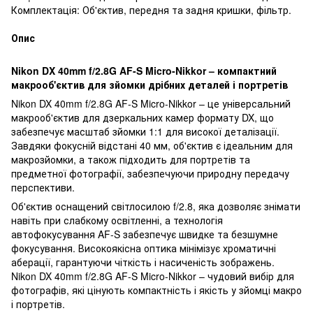
Комплектація: Об'єктив, передня та задня кришки, фільтр.
Опис
Nikon DX 40mm f/2.8G AF-S Micro-Nikkor – компактний
макрооб'єктив для зйомки дрібних деталей і портретів
Nikon DX 40mm f/2.8G AF-S Micro-Nikkor – це універсальний
макрооб'єктив для дзеркальних камер формату DX, що
забезпечує масштаб зйомки 1:1 для високої деталізації.
Завдяки фокусній відстані 40 мм, об'єктив є ідеальним для
макрозйомки, а також підходить для портретів та
предметної фотографії, забезпечуючи природну передачу
перспективи.
Об'єктив оснащений світлосилою f/2.8, яка дозволяє знімати
навіть при слабкому освітленні, а технологія
автофокусування AF-S забезпечує швидке та безшумне
фокусування. Високоякісна оптика мінімізує хроматичні
аберації, гарантуючи чіткість і насиченість зображень.
Nikon DX 40mm f/2.8G AF-S Micro-Nikkor – чудовий вибір для
фотографів, які цінують компактність і якість у зйомці макро
і портретів.