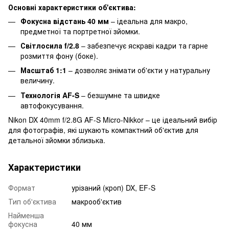
Основні характеристики об'єктива:
Фокусна відстань 40 мм
– ідеальна для макро,
предметної та портретної зйомки.
Світлосила f/2.8
– забезпечує яскраві кадри та гарне
розмиття фону (боке).
Масштаб 1:1
– дозволяє знімати об'єкти у натуральну
величину.
Технологія AF-S
– безшумне та швидке
автофокусування.
Nikon DX 40mm f/2.8G AF-S Micro-Nikkor – це ідеальний вибір
для фотографів, які шукають компактний об'єктив для
детальної зйомки зблизька.
Характеристики
Формат
урізаний (кроп) DX, EF-S
Тип об'єктива
макрооб'єктив
Найменша
фокусна
40 мм