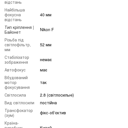
відстань
Найбільша
фокусна
40 мм
відстань
Тип кріплення |
Nikon F
Байонет
Різьба під
світлофільтр,
52 мм
мм
Стабілізатор
немає
зображення
Автофокус
має
Вбудований
мотор
так
фокусування
Світлосила
2.8 (світлосильні)
Вид світлосили
постійна
Трансфокатор
фікс-об'єктив
(зум)
Країна-
виробник
Китай