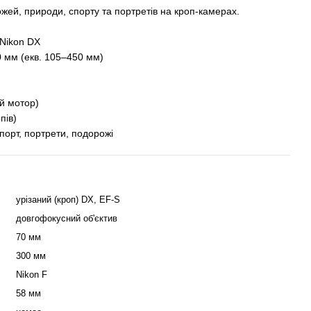
жей, природи, спорту та портретів на кроп-камерах.
Nikon DX
мм (екв. 105–450 мм)
й мотор)
пів)
рт, портрети, подорожі
урізаний (кроп) DX, EF-S
довгофокусний об'єктив
70 мм
300 мм
Nikon F
58 мм