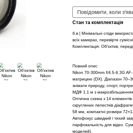
Повідомити, коли з'яв
Стан та комплектація
б.в | Мінімальні сліди викори
всіх камерах, перевірте сумісн
Комплектація: Об'єктив, перед
Повний опис
Nikon 70-300mm f/4.5-6.3G AF-
матрицею (DX). Діапазон 70–3
знімати природу, спорт, портре
МДФ 1.1 м з макрозбільшенням
Оптична схема з 14 елементів
скруглених лепестків діафрагми
58 мм, компактні розміри 72×1
Автофокус швидкий і тихий за
парфокальність для відео. Сум
моделей).