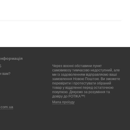
 інформація
6
Через воєнні обставини пункт
самовивозу тимчасово недоступний, але
и вам?
ми із задоволенням відправляємо ваші
замовлення Новою Поштою. Ви зможете
перевірити і протестувати обраний
товар у відділенні перед остаточною
покупкою. Дякуємо за розуміння та
довіру до FOTIKA™!
Мапа проїзду
a.com.ua