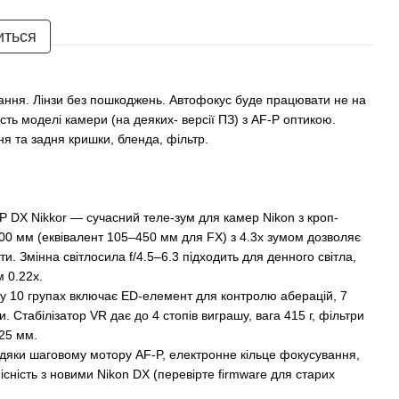
иться
стання. Лінзи без пошкоджень. Автофокус буде працювати не на
ість моделі камери (на деяких- версії ПЗ) з AF-P оптикою.
ня та задня кришки, бленда, фільтр.
P DX Nikkor — сучасний теле-зум для камер Nikon з кроп-
00 мм (еквівалент 105–450 мм для FX) з 4.3x зумом дозволяє
ти. Змінна світлосила f/4.5–6.3 підходить для денного світла,
 0.22x.
 у 10 групах включає ED-елемент для контролю аберацій, 7
. Стабілізатор VR дає до 4 стопів виграшу, вага 415 г, фільтри
25 мм.
вдяки шаговому мотору AF-P, електронне кільце фокусування,
існість з новими Nikon DX (перевірте firmware для старих