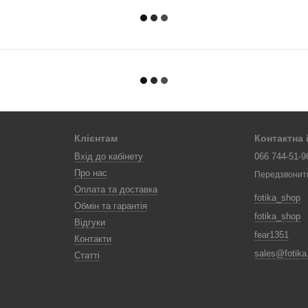
Клієнтам
Контактна
Вхід до кабінету
066 744-51-9
Про нас
Передзвонит
Оплата та доставка
fotika_shop
Обмін та гарантія
fotika_shop
Відгуки
fear1351
Контакти
sales@fotik
Статті