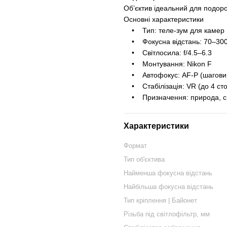
Об’єктив ідеальний для подоро
Основні характеристики
• Тип: теле-зум для камер 
• Фокусна відстань: 70–300 
• Світлосила: f/4.5–6.3
• Монтування: Nikon F
• Автофокус: AF-P (шагови
• Стабілізація: VR (до 4 сто
• Призначення: природа, спо
Характеристики
Формат
Тип об'єктива
Найменша фокусна відстань
Найбільша фокусна відстань
Тип кріплення | Байонет
Різьба під світлофільтр, мм