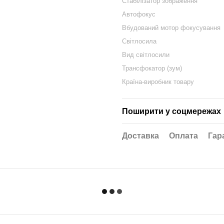
Стабілізатор зображення
Автофокус
Вбудований мотор фокусування
Світлосила
Вид світлосили
Трансфокатор (зум)
Країна-виробник товару
Поширити у соцмережах
Доставка
Оплата
Гар