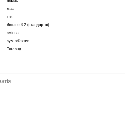
немає
має
так
більше 3.2 (стандартні)
змінна
зум-об'єктив
Таїланд
антія