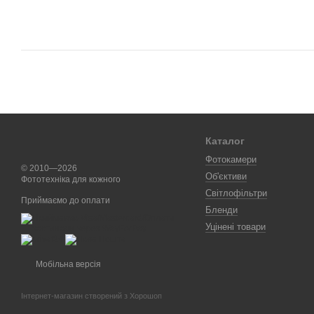
Каталог
Фотокамери
© 2010—2026
Об'єктиви
Фототехніка для кожного
Світлофільтри
Приймаємо до оплати
Бленди
Уцінені товари
Мобільна версія
Інтернет-магазин створений з Хорошоп