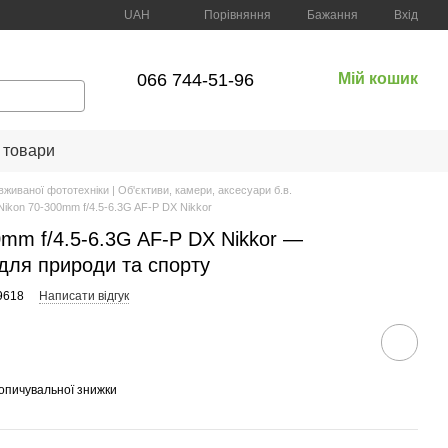
Порівняння
UAH
Бажання
Вхід
066 744-51-96
Мій кошик
 товари
вживаної фототехніки | Об'єктиви, камери, аксесуари б.в.
Nikon 70-300mm f/4.5-6.3G AF-P DX Nikkor
0mm f/4.5-6.3G AF-P DX Nikkor —
для природи та спорту
9618
Написати відгук
опичувальної знижки