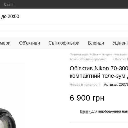
Статті
 до 20:00
амери
Об'єктиви
Світлофільтри
Бленди
Уцінені
Фотомагазин Fotika – Інтернет-магазин 
Архів-об'єктиви(продане)
Об'єктив 
Об’єктив Nikon 70-30
компактний теле-зум 
Немає в наявності
Артикул: 2037
6 900 грн
Ввійти
для відображення нак
%