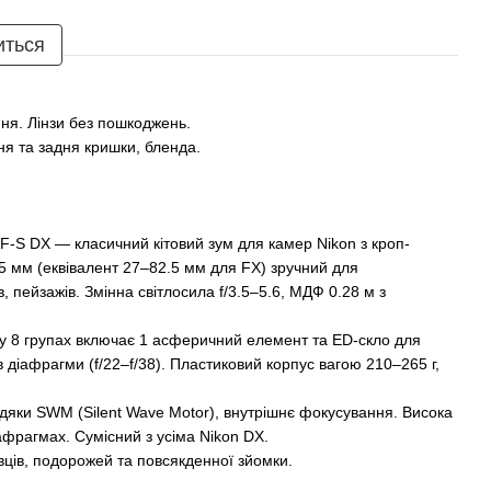
иться
ання. Лінзи без пошкоджень.
ня та задня кришки, бленда.
F-S DX — класичний кітовий зум для камер Nikon з кроп-
5 мм (еквівалент 27–82.5 мм для FX) зручний для
, пейзажів. Змінна світлосила f/3.5–5.6, МДФ 0.28 м з
 у 8 групах включає 1 асферичний елемент та ED-скло для
 діафрагми (f/22–f/38). Пластиковий корпус вагою 210–265 г,
дяки SWM (Silent Wave Motor), внутрішнє фокусування. Висока
діафрагмах. Сумісний з усіма Nikon DX.
івців, подорожей та повсякденної зйомки.