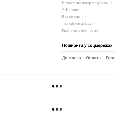
Вбудований мотор фокусування
Світлосила
Вид світлосили
Трансфокатор (зум)
Країна-виробник товару
Поширити у соцмережах
Доставка
Оплата
Гар