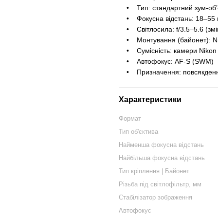
• Тип: стандартний зум-об’є
• Фокусна відстань: 18–55 м
• Світлосила: f/3.5–5.6 (змі
• Монтування (байонет): Ni
• Сумісність: камери Nikon
• Автофокус: AF-S (SWM)
• Призначення: повсякденна 
Характеристики
Формат
Тип об'єктива
Найменша фокусна відстань
Найбільша фокусна відстань
Тип кріплення | Байонет
Різьба під світлофільтр, мм
Стабілізатор зображення
Автофокус