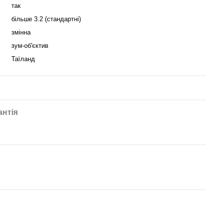
так
більше 3.2 (стандартні)
змінна
зум-об'єктив
Таїланд
антія