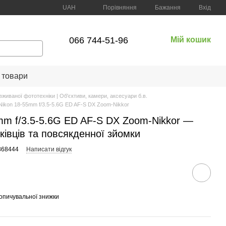
Порівняння
UAH
Бажання
Вхід
066 744-51-96
Мій кошик
 товари
вживаної фототехніки | Об'єктиви, камери, аксесуари б.в.
Nikon 18-55mm f/3.5-5.6G ED AF-S DX Zoom-Nikkor
mm f/3.5-5.6G ED AF-S DX Zoom-Nikkor —
ківців та повсякденної зйомки
868444
Написати відгук
опичувальної знижки