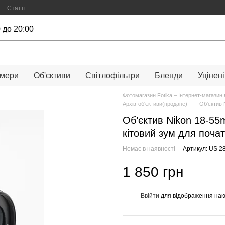
Статті
 до 20:00
амери
Об'єктиви
Світлофільтри
Бленди
Уцінені
Фотомагазин Fotika – Інтернет-магазин 
Архів-об'єктиви(продане)
Об'єктив 
Об’єктив Nikon 18-55
кітовий зум для почат
Немає в наявності
Артикул: US 2
1 850 грн
Ввійти
для відображення нак
%