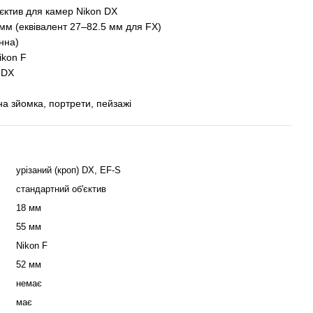
ктив для камер Nikon DX
м (еквівалент 27–82.5 мм для FX)
нна)
kon F
 DX
зйомка, портрети, пейзажі
урізаний (кроп) DX, EF-S
стандартний об'єктив
18 мм
55 мм
Nikon F
52 мм
немає
має