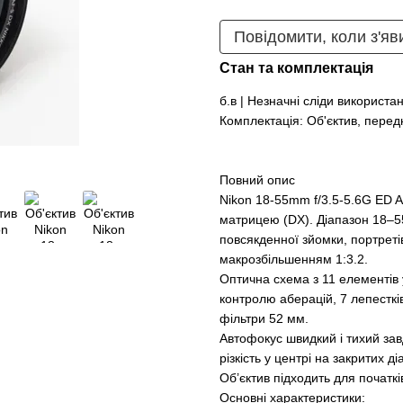
Повідомити, коли з'яв
Стан та комплектація
б.в | Незначні сліди використ
Комплектація: Об'єктив, перед
Повний опис
Nikon 18-55mm f/3.5-5.6G ED A
матрицею (DX). Діапазон 18–5
повсякденної зйомки, портретів
макрозбільшенням 1:3.2.
Оптична схема з 11 елементів
контролю аберацій, 7 лепестків
фільтри 52 мм.
Автофокус швидкий і тихий зав
різкість у центрі на закритих 
Об’єктив підходить для початк
Основні характеристики: