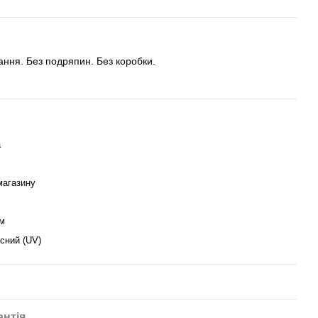
тання. Без подряпин. Без коробки.
a
магазину
м
сний (UV)
антія