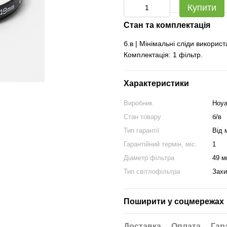
Купити
Стан та комплектація
б.в | Мінімальні сліди викорис
Комплектація: 1 фільтр.
Характеристики
Виробник
Hoy
Стан товару
б/в
Тип гарантії
Від 
Гарантійний термін, міс.
1
Діаметр фільтра
49 м
Тип світлофільтра
Захи
Поширити у соцмережах
Доставка
Оплата
Гар