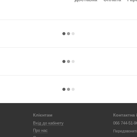
Клієнтам
Контактна
Вхід до кабінету
066 744-51-9
Про нас
Передзвонит