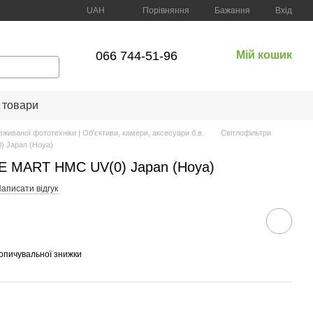
Порівняння
UAH
Бажання
Вхід
066 744-51-96
Мій кошик
 товари
вживаної фототехніки | Об'єктиви, камери, аксесуари б.в.
Світлофільтри
) Japan (Hoya)
E MART HMC UV(0) Japan (Hoya)
аписати відгук
опичувальної знижки