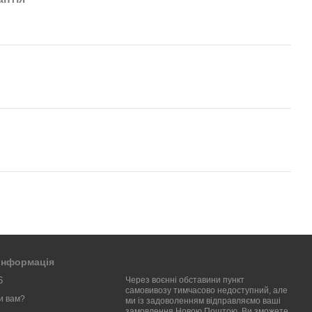
 інформація
6
Через воєнні обставини пункт
самовивозу тимчасово недоступний, але
и вам?
ми із задоволенням відправляємо ваші
замовлення Новою Поштою. Ви зможете