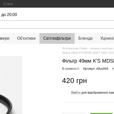
Статті
 до 20:00
амери
Об'єктиви
Світлофільтри
Бленди
Уцінені
Фотомагазин Fotika – Інтернет-магазин 
Фільтр 49мм K'S MDSE MART HMC UV(0
Фільтр 49мм K'S MDS
В наявності
Артикул: 49uv004
Н
420 грн
Ввійти
для відображення нак
%