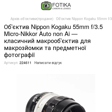
Архів-об'єктиви(продане)
Об'єктив Nippon Kogaku 55mm f/3.
Об’єктив Nippon Kogaku 55mm f/3.5
Micro-Nikkor Auto non Ai —
класичний макрооб’єктив для
макрозйомки та предметної
фотографії
Артикул:
224611
Написати відгук