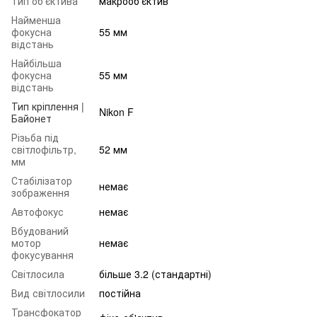
Тип об'єктива
макрооб'єктив
Найменша
фокусна
55 мм
відстань
Найбільша
фокусна
55 мм
відстань
Тип кріплення |
Nikon F
Байонет
Різьба під
світлофільтр,
52 мм
мм
Стабілізатор
немає
зображення
Автофокус
немає
Вбудований
мотор
немає
фокусування
Світлосила
більше 3.2 (стандартні)
Вид світлосили
постійна
Трансфокатор