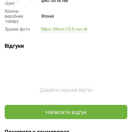
фікс-об'єктив
(зум)
Країна-
виробник
Японія
товару
Зразки фото
Nikon 55mm f/3.5 non Ai
Відгуки
Додайте перший відгук
Написати відгук
Поширити у соцмережах