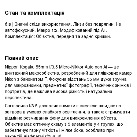
Стан та комплектація
б.в | Значні сліди використання. Лінзи без подряпин. Не
автофокусний. Макро 1:2. Модифікований під Ai .
Комплектація: Об'єктив, передня та задня кришки.
Повний опис
Nippon Kogaku 55mm f/3.5 Micro-Nikkor Auto non Ai — це
винтажний макрооб’єктив, розроблений для плівкових камер
Nikon з байонетом F. Фокусна відстань 55 мм дуже зручна
для макрозйомки, предметної фотографії, технічних знімків і
портретів, де важлива висока різкість і натуральна
перспектива.
Світлосила f/3.5 дозволяє знімати з високою швидкістю
затвора в умовах слабкого освітлення, а також отримувати
відмінне розмивання фону для виокремлення об’єкта.
Об’єктив має оптичну схему з 5 елементів у 4 групах, що
забезпечує гарну чіткість і м’яке боке, особливо при
закритій діафрагмі (f/5.6–8).​