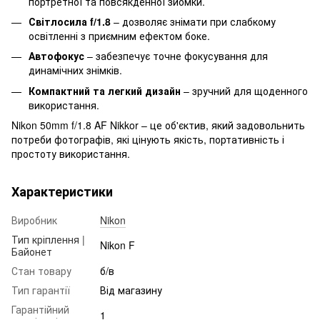
портретної та повсякденної зйомки.
Світлосила f/1.8
– дозволяє знімати при слабкому
освітленні з приємним ефектом боке.
Автофокус
– забезпечує точне фокусування для
динамічних знімків.
Компактний та легкий дизайн
– зручний для щоденного
використання.
Nikon 50mm f/1.8 AF Nikkor – це об'єктив, який задовольнить
потреби фотографів, які цінують якість, портативність і
простоту використання.
Характеристики
Виробник
Nikon
Тип кріплення |
Nikon F
Байонет
Стан товару
б/в
Тип гарантії
Від магазину
Гарантійний
1