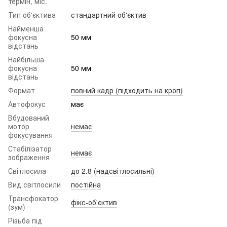
термін, міс.
Тип об'єктива
стандартний об'єктив
Найменша
фокусна
50 мм
відстань
Найбільша
фокусна
50 мм
відстань
Формат
повний кадр (підходить на кроп)
Автофокус
має
Вбудований
мотор
немає
фокусування
Стабілізатор
немає
зображення
Світлосила
до 2.8 (надсвітлосильні)
Вид світлосили
постійна
Трансфокатор
фікс-об'єктив
(зум)
Різьба під