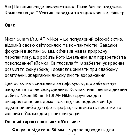
б.в | Незначні сліди використання. Лінзи без пошкоджень.
Комплектація: Об'єктив, передня та задня кришки, фільтр.
Опис
Nikon 50mm f/1.8 AF Nikkor – це популярний фікс-об'єктив,
відомий своєю світлосилою та компактністю. Завдяки
фокусній відстані 50 мм, об'єктив надає природну
перспективу, що робить його ідеальним для портретної та
повсякденної зйомки. Світлосила f/1.8 забезпечує красиве
розмиття фону (боке) і дозволяє знімати при слабкому
освітленні, зберігаючи високу якість зображення.
Цей об'єктив оснащений автофокусом, що забезпечує
швидке та точне фокусування. Компактний і легкий дизайн
робить Nikon 50mm f/1.8 AF Nikkor зручним для
використання як вдома, так і під час подорожей. Це
відмінний вибір для фотографів, які шукають простий та
якісний об'єктив для різних ситуацій.
Основні характеристики об'єктива:
Фокусна відстань 50 мм
– чудово підходить для