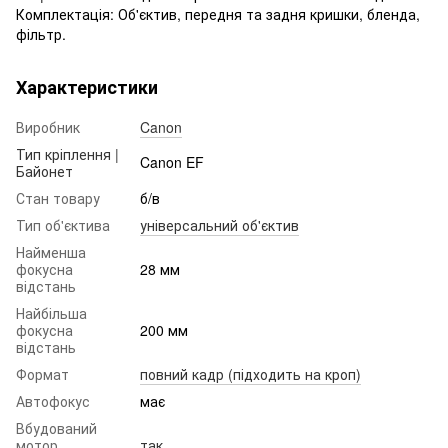
Комплектація: Об'єктив, передня та задня кришки, бленда,
фільтр.
Характеристики
Виробник
Canon
Тип кріплення |
Canon EF
Байонет
Стан товару
б/в
Тип об'єктива
універсальний об'єктив
Найменша
фокусна
28 мм
відстань
Найбільша
фокусна
200 мм
відстань
Формат
повний кадр (підходить на кроп)
Автофокус
має
Вбудований
мотор
так