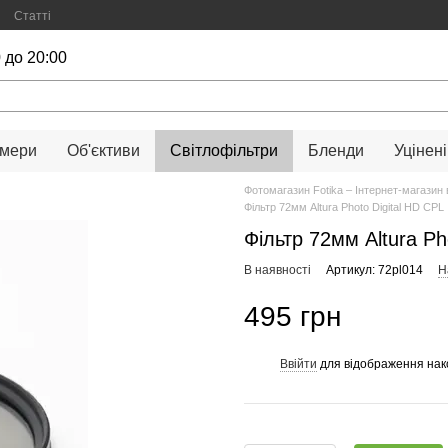
Статті
 до 20:00
амери
Об'єктиви
Світлофільтри
Бленди
Уцінені
Фотомагазин Fotika – Інтернет-магазин 
Фільтр 72мм Altura Photo Digital HD CPL
Фільтр 72мм Altura Ph
В наявності
Артикул: 72pl014
Н
495 грн
Ввійти
для відображення нак
%