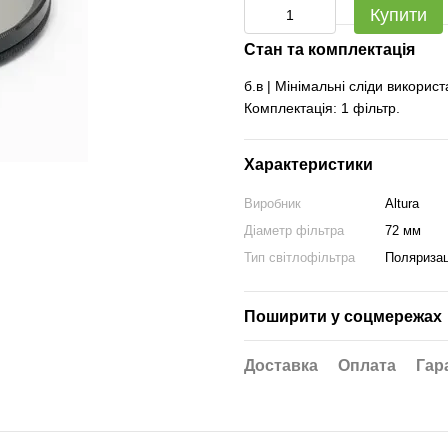
Купити
Стан та комплектація
б.в | Мінімальні сліди викорис
Комплектація: 1 фільтр.
Характеристики
Виробник
Altura
Діаметр фільтра
72 мм
Тип світлофільтра
Поляризац
Поширити у соцмережах
Доставка
Оплата
Гар