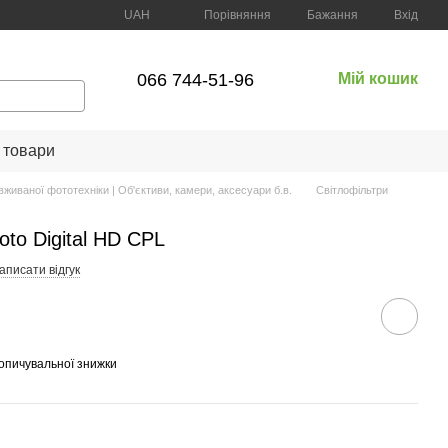
Порівняння
UAH
Бажання
Вхід
066 744-51-96
Мій кошик
 товари
вживаної фототехніки | Об'єктиви, камери, аксесуари б.в.
Світлофільтри
oto Digital HD CPL
аписати відгук
опичувальної знижки