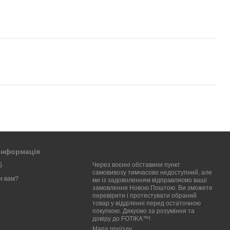
 інформація
6
Через воєнні обставини пункт
самовивозу тимчасово недоступний, але
и вам?
ми із задоволенням відправляємо ваші
замовлення Новою Поштою. Ви зможете
перевірити і протестувати обраний
товар у відділенні перед остаточною
покупкою. Дякуємо за розуміння та
довіру до FOTIKA™!
Мапа проїзду