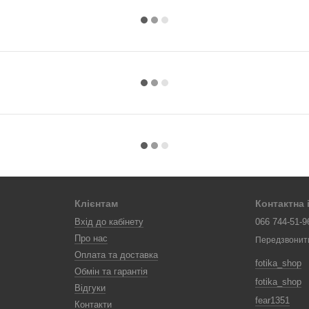
Клієнтам
Контактна
Вхід до кабінету
066 744-51-9
Про нас
Передзвонит
Оплата та доставка
fotika_shop
Обмін та гарантія
fotika_shop
Відгуки
fear1351
Контакти