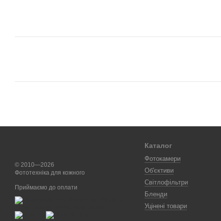
Каталог
Фотокамери
© 2010—2026
Об'єктиви
Фототехніка для кожного
Світлофільтри
Приймаємо до оплати
Бленди
Уцінені товари